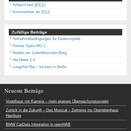
Artikel-Feed (
RSS
)
Kommentare als
RSS
Zufällige Beiträge
Teilnahmebedingungen für Gewinnspiele
Pentax Optio WG-1
Rodeln am Leberblümchen-Berg
Hochbeet 2.0
Longshot Bar – kickern in Berlin
Neueste Beiträge
Vogelhaus mit Kamera – mein eigenes Überwachungsprojekt
Zurück in die Zukunft – Das Musical – Zeitreise ins Operettenhaus
Hamburg
BMW CarData Integration in openHAB