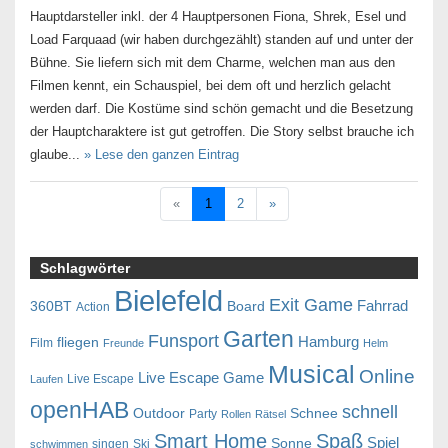
Hauptdarsteller inkl. der 4 Hauptpersonen Fiona, Shrek, Esel und
Load Farquaad (wir haben durchgezählt) standen auf und unter der
Bühne. Sie liefern sich mit dem Charme, welchen man aus den
Filmen kennt, ein Schauspiel, bei dem oft und herzlich gelacht
werden darf. Die Kostüme sind schön gemacht und die Besetzung
der Hauptcharaktere ist gut getroffen. Die Story selbst brauche ich
glaube...
» Lese den ganzen Eintrag
«
1
2
»
Schlagwörter
Bielefeld
Exit Game
Fahrrad
360BT
Board
Action
Garten
Funsport
Hamburg
fliegen
Film
Freunde
Helm
Musical
Online
Live Escape Game
Live Escape
Laufen
openHAB
schnell
Outdoor
Schnee
Party
Rollen
Rätsel
Smart Home
Spaß
Spiel
Sonne
singen
Ski
schwimmen