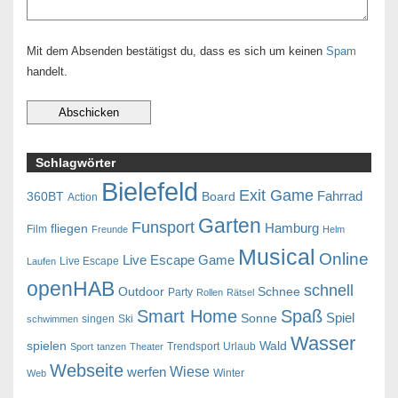
Mit dem Absenden bestätigst du, dass es sich um keinen
Spam
handelt.
Schlagwörter
Bielefeld
Exit Game
Fahrrad
360BT
Board
Action
Garten
Funsport
Hamburg
fliegen
Film
Freunde
Helm
Musical
Online
Live Escape Game
Live Escape
Laufen
openHAB
schnell
Outdoor
Schnee
Party
Rollen
Rätsel
Smart Home
Spaß
Spiel
Sonne
singen
Ski
schwimmen
Wasser
spielen
Wald
Trendsport
Urlaub
Sport
tanzen
Theater
Webseite
Wiese
werfen
Winter
Web