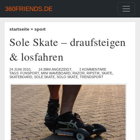
360FRIENDS.DE
startseite
»
sport
Sole Skate – draufsteigen
& losfahren
24 JUNI 2010,
14.398X ANGEZEIGT,
2 KOMMENTARE
TAGS:
FUNSPORT
,
MINI WAVEBOARD
,
RAZOR
,
RIPSTIK
,
SKATE
,
SKATEBOARD
,
SOLE SKATE
,
SOLO SKATE
,
TRENDSPORT