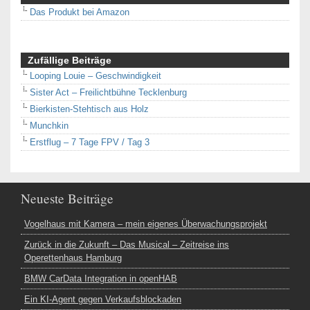
Das Produkt bei Amazon
Zufällige Beiträge
Looping Louie – Geschwindigkeit
Sister Act – Freilichtbühne Tecklenburg
Bierkisten-Stehtisch aus Holz
Munchkin
Erstflug – 7 Tage FPV / Tag 3
Neueste Beiträge
Vogelhaus mit Kamera – mein eigenes Überwachungsprojekt
Zurück in die Zukunft – Das Musical – Zeitreise ins
Operettenhaus Hamburg
BMW CarData Integration in openHAB
Ein KI-Agent gegen Verkaufsblockaden