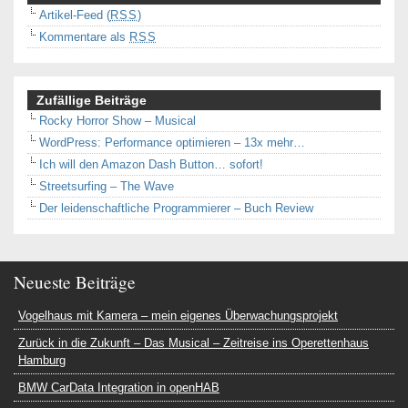
Artikel-Feed (
RSS
)
Kommentare als
RSS
Zufällige Beiträge
Rocky Horror Show – Musical
WordPress: Performance optimieren – 13x mehr…
Ich will den Amazon Dash Button… sofort!
Streetsurfing – The Wave
Der leidenschaftliche Programmierer – Buch Review
Neueste Beiträge
Vogelhaus mit Kamera – mein eigenes Überwachungsprojekt
Zurück in die Zukunft – Das Musical – Zeitreise ins Operettenhaus
Hamburg
BMW CarData Integration in openHAB