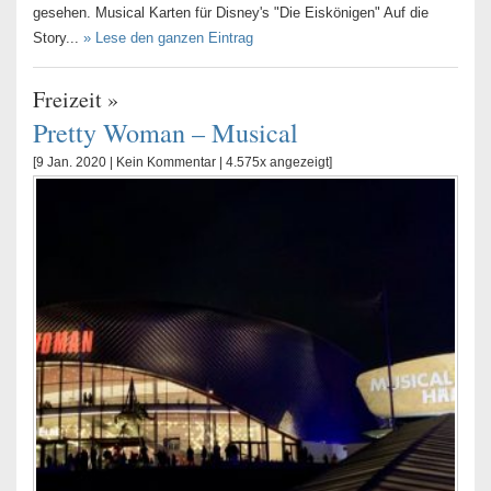
gesehen. Musical Karten für Disney's "Die Eiskönigen" Auf die
Story...
» Lese den ganzen Eintrag
Freizeit
»
Pretty Woman – Musical
[9 Jan. 2020 |
Kein Kommentar
| 4.575x angezeigt]