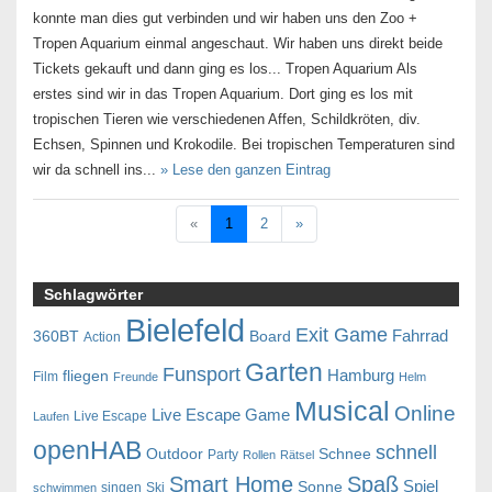
konnte man dies gut verbinden und wir haben uns den Zoo +
Tropen Aquarium einmal angeschaut. Wir haben uns direkt beide
Tickets gekauft und dann ging es los... Tropen Aquarium Als
erstes sind wir in das Tropen Aquarium. Dort ging es los mit
tropischen Tieren wie verschiedenen Affen, Schildkröten, div.
Echsen, Spinnen und Krokodile. Bei tropischen Temperaturen sind
wir da schnell ins...
» Lese den ganzen Eintrag
«
1
2
»
Schlagwörter
Bielefeld
Exit Game
Fahrrad
360BT
Board
Action
Garten
Funsport
Hamburg
fliegen
Film
Freunde
Helm
Musical
Online
Live Escape Game
Live Escape
Laufen
openHAB
schnell
Outdoor
Schnee
Party
Rollen
Rätsel
Smart Home
Spaß
Spiel
Sonne
singen
Ski
schwimmen