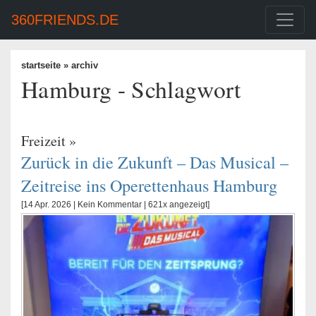
360FRIENDS.DE
startseite
» archiv
Hamburg - Schlagwort
Freizeit
»
Zurück in die Zukunft – Das Musical –
Zeitreise ins Operettenhaus Hamburg
[14 Apr. 2026 |
Kein Kommentar
| 621x angezeigt]