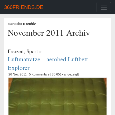
360FRIENDS.DE
startseite
» archiv
November 2011 Archiv
Freizeit
,
Sport
»
Luftmatratze – aerobed Luftbett
Explorer
[26 Nov. 2011 |
5 Kommentare
| 30.651x angezeigt]