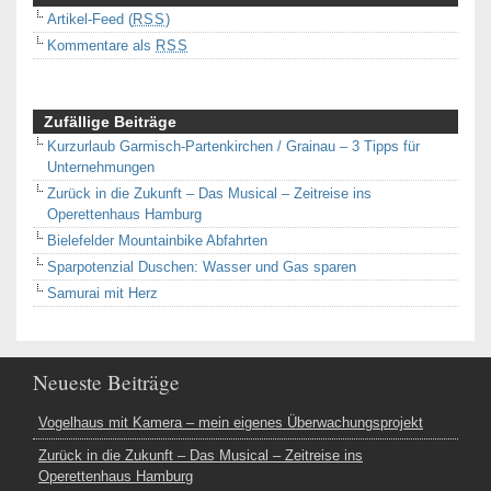
Artikel-Feed (
RSS
)
Kommentare als
RSS
Zufällige Beiträge
Kurzurlaub Garmisch-Partenkirchen / Grainau – 3 Tipps für
Unternehmungen
Zurück in die Zukunft – Das Musical – Zeitreise ins
Operettenhaus Hamburg
Bielefelder Mountainbike Abfahrten
Sparpotenzial Duschen: Wasser und Gas sparen
Samurai mit Herz
Neueste Beiträge
Vogelhaus mit Kamera – mein eigenes Überwachungsprojekt
Zurück in die Zukunft – Das Musical – Zeitreise ins
Operettenhaus Hamburg