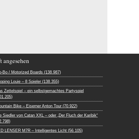
t angesehen
-Bo / Motorized Boards (138.987)
oping Louie – 8 Spieler (138.355)
s Zettelspiel – ein selbstgemachtes Partyspiel
01.205)
untain Bike – Eiserner Anton Tour (70.922)
e Siedler von Catan XXL – oder „Der Fluch der Karibik“
2.798)
D LENSER M7R – Intelligentes Licht (56.105)