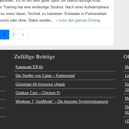
 gefördert. Es ist ein sehr guter Sport um überschüssige Kraft
s Training hat eine eindeutige Struktur. Nach einer Aufwärmphase
s meist daran, Technik zu trainieren. Entweder in Partnerarbeit
issen) oder ohne. Dabei werden...
» Lese den ganzen Eintrag
1
2
»
Zufällige Beiträge
Of
Kawasaki ER-6n
Mo
Die Siedler von Catan – Kartenspiel
Lo
Günstiger All Inclusive Urlaub
Da
(1
Outdoor Cam – Chicken Pi
Mo
Windows 7 „GodMode“ – Die bessere Systemsteuerung
Di
(6
LE