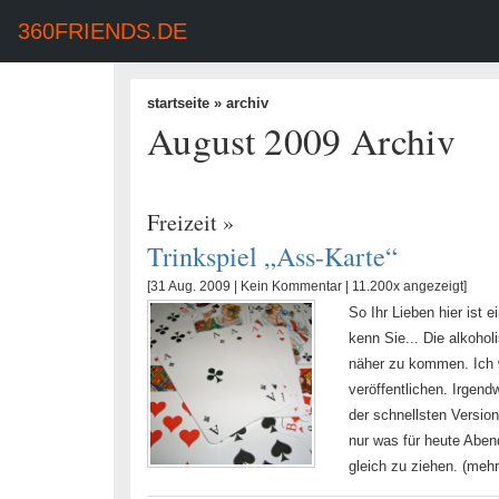
360FRIENDS.DE
startseite
» archiv
August 2009 Archiv
Freizeit
»
Trinkspiel „Ass-Karte“
[31 Aug. 2009 |
Kein Kommentar
| 11.200x angezeigt]
So Ihr Lieben hier ist 
kenn Sie... Die alkoho
näher zu kommen. Ich 
veröffentlichen. Irgend
der schnellsten Versio
nur was für heute Aben
gleich zu ziehen. (me