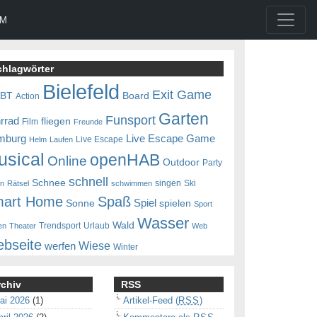
UM
chlagwörter
Bielefeld
Exit Game
0BT
Board
Action
Garten
Funsport
rrad
fliegen
Film
Freunde
mburg
Live Escape Game
Live Escape
Helm
Laufen
usical
openHAB
Online
Outdoor
Party
schnell
Schnee
singen
Ski
en
Rätsel
schwimmen
art Home
Spaß
Spiel
Sonne
spielen
Sport
Wasser
Wald
Trendsport
Urlaub
en
Theater
Web
bseite
Wiese
werfen
Winter
rchiv
RSS
ai 2026
(1)
Artikel-Feed (
RSS
)