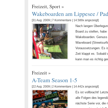
Freizeit
,
Sport
»
Wakeboarden am Lippesee / Pad
[31 Aug. 2009 |
7 Kommentare
| 14.589x angezeigt]
Nach langen Überlegung
Board zu stellen, habe
Wakeboarden. Genuss pu
Waveboard (Streetsurfi
Voraussetzungen. Es is
Zeit klappt es. Sobald
kann man es richtig g
Freizeit
»
A-Team Season 1-5
[22 Aug. 2009 |
2 Kommentare
| 14.442x angezeigt]
Es ist vollbracht! Let
alle Folgen des legend
nächste Serie vor, die