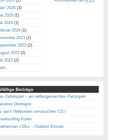
pril 2026
(2)
Kommentare als
RSS
ärz 2026
(3)
ai 2025
(1)
uli 2024
(1)
ebruar 2024
(1)
ovember 2023
(1)
eptember 2023
(2)
ugust 2023
(2)
uli 2023
(2)
ehr...
fällige Beiträge
as Zettelspiel – ein selbstgemachtes Partyspiel
anutour Dordogne
a, auch Webseiten verursachen CO₂!
treetsurfing Kufen
eatherman c33Lx – Outdoor Einsatz