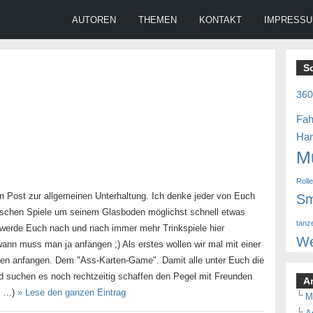
AUTOREN
THEMEN
KONTAKT
IMPRESS
S
36
Fah
Ha
M
Roll
ein Post zur allgemeinen Unterhaltung. Ich denke jeder von Euch
Sm
lischen Spiele um seinem Glasboden möglichst schnell etwas
tanz
werde Euch nach und nach immer mehr Trinkspiele hier
We
wann muss man ja anfangen ;) Als erstes wollen wir mal mit einer
nen anfangen. Dem "Ass-Karten-Game". Damit alle unter Euch die
d suchen es noch rechtzeitig schaffen den Pegel mit Freunden
A
hr …)
» Lese den ganzen Eintrag
M