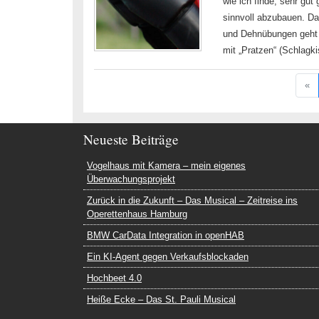
wie ich finde, sehr gut
sinnvoll abzubauen. Da
und Dehnübungen geht e
mit „Pratzen“ (Schlagk
«
Neueste Beiträge
Vogelhaus mit Kamera – mein eigenes
Überwachungsprojekt
Zurück in die Zukunft – Das Musical – Zeitreise ins
Operettenhaus Hamburg
BMW CarData Integration in openHAB
Ein KI-Agent gegen Verkaufsblockaden
Hochbeet 4.0
Heiße Ecke – Das St. Pauli Musical