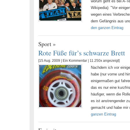
worum geht es bei A-Te
Wikipedia): "Vor einige
wegen eines Verbrechen
dem Gefängnis aus und 
den ganzen Eintrag
Sport
»
Rote Füße für’s schwarze Brett
[15 Aug. 2009 |
Ein Kommentar
| 11.250x angezeigt]
Nachdem ich vor einig
habe (nur vorne und hi
einigermaßen gut fahr
das es nur eine kurzfr
häufiger, wenn die Rol
es ist anstrengender zu
gemacht und habe mir ne
ganzen Eintrag