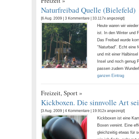
Freizeit
»
Naturfreibad Quelle (Bielefeld)
[6 Aug. 2009 |
3 Kommentare
| 33.117x angezeigt]
Heute waren wir wiede
ist. In den Winter und 
Das Freibad wurde komp
"Naturbad". Echt eine 
und mit einer Halbinsel
Insel und noch genug P
passen zudem Wunderbar
ganzen Eintrag
Freizeit
,
Sport
»
Kickboxen. Die sinnvolle Art sei
[3 Aug. 2009 |
4 Kommentare
| 19.912x angezeigt]
Kickboxen ist eine Kamp
Boxen vereint. Eine ef
gleichzeitig etwas für 