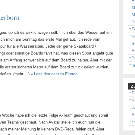
A
M
erborn
M
J
F
en, ob ich es wirklichwagen soll, mich über das Wasser auf ein
N
 ich mich am Sonntag das erste Mal getraut. Ich rede vom
S
r für alle Wasserratten. Jeder der gerne Skateboard /
A
ng) oder sonstige Boards fährt hat, was diesen Sport angeht gute
J
t am Anfang schwer sich auf dem Board zu halten. Aber mit der
m
 die ersten sicheren Meter auf dem Board zurück gelegt wurden,
enießen. (mehr …)
» Lese den ganzen Eintrag
Zu
D
K
J
S
zte Woche habe ich die letzte Folge A-Team geschaut und somit
L
ären Teams geschaut. Nach Avatar stelle ich euch nun die
 nach meiner Meinung in keinem DVD-Regal fehlen darf. Aber