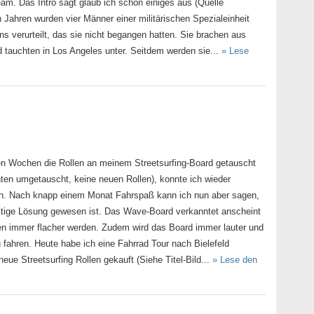
am. Das Intro sagt glaub ich schon einiges aus (Quelle
n Jahren wurden vier Männer einer militärischen Spezialeinheit
s verurteilt, das sie nicht begangen hatten. Sie brachen aus
tauchten in Los Angeles unter. Seitdem werden sie...
» Lese
en Wochen die Rollen an meinem Streetsurfing-Board getauscht
nten umgetauscht, keine neuen Rollen), konnte ich wieder
en. Nach knapp einem Monat Fahrspaß kann ich nun aber sagen,
istige Lösung gewesen ist. Das Wave-Board verkanntet anscheint
len immer flacher werden. Zudem wird das Board immer lauter und
 fahren. Heute habe ich eine Fahrrad Tour nach Bielefeld
ue Streetsurfing Rollen gekauft (Siehe Titel-Bild...
» Lese den