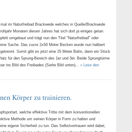
r mal im Naturfreibad Brackwede welches in Quelle/Brackwede
Frühjahr Monaten diesen Jahres hat sich dort ja einiges getan.
lett umgebaut und trägt nun den Titel "Naturfreibad" oder
feine Sache. Das zuvor 2x50 Meter Becken wurde nun halbiert
 getrennt. Somit gibt es jetzt eine 25 Meter Bahn, dann ein Stück
latz für den Sprung-Bereich des 1er und 3er. Beide Sprungtürme
 ins Bild des Freibades (Siehe Bild unten)...
» Lese den
nen Körper zu trainieren.
fsportart, welche effektive Tritte mit dem konventionellen
fektive Methode um seinen Körper in Form zu halten und
seine eigene Sicherheit zu tun. Das Selbstvertrauen wird dabei,