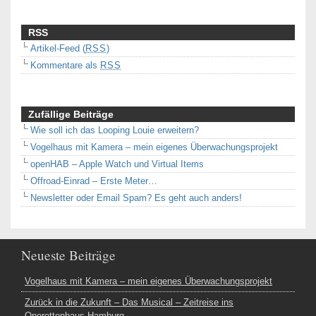
RSS
Artikel-Feed (
RSS
)
Kommentare als
RSS
Zufällige Beiträge
Wie soll ich das Looping Louie erweitern?
Vogelhaus mit Kamera – mein eigenes Überwachungsprojekt
openHAB – Apple Watch und Virtual Items
Offroad-Einrad – Erste Meter…
Newsletter oder Email Spam? Es geht auch anders!
Neueste Beiträge
Vogelhaus mit Kamera – mein eigenes Überwachungsprojekt
Zurück in die Zukunft – Das Musical – Zeitreise ins
Operettenhaus Hamburg