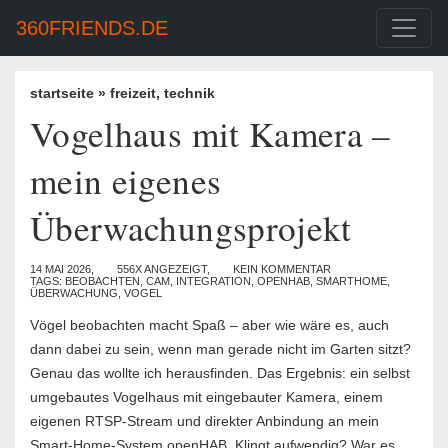
360FRIENDS.DE
startseite
»
freizeit
,
technik
Vogelhaus mit Kamera –
mein eigenes
Überwachungsprojekt
14 MAI 2026,
556X ANGEZEIGT,
KEIN KOMMENTAR
TAGS:
BEOBACHTEN
,
CAM
,
INTEGRATION
,
OPENHAB
,
SMARTHOME
,
ÜBERWACHUNG
,
VOGEL
Vögel beobachten macht Spaß – aber wie wäre es, auch
dann dabei zu sein, wenn man gerade nicht im Garten sitzt?
Genau das wollte ich herausfinden. Das Ergebnis: ein selbst
umgebautes Vogelhaus mit eingebauter Kamera, einem
eigenen RTSP-Stream und direkter Anbindung an mein
Smart-Home-System openHAB. Klingt aufwendig? War es