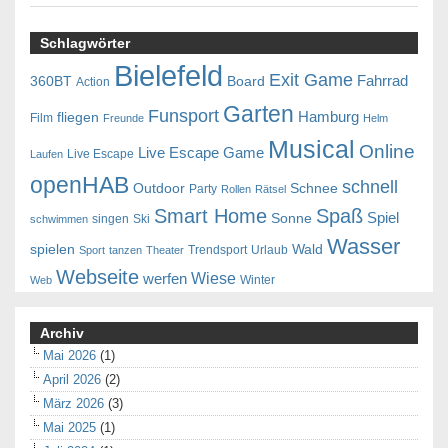
Schlagwörter
Bielefeld
Exit Game
Fahrrad
360BT
Board
Action
Garten
Funsport
Hamburg
fliegen
Film
Freunde
Helm
Musical
Online
Live Escape Game
Live Escape
Laufen
openHAB
schnell
Outdoor
Schnee
Party
Rollen
Rätsel
Smart Home
Spaß
Spiel
Sonne
singen
Ski
schwimmen
Wasser
spielen
Wald
Trendsport
Urlaub
Sport
tanzen
Theater
Webseite
Wiese
werfen
Winter
Web
Archiv
Mai 2026
(1)
April 2026
(2)
März 2026
(3)
Mai 2025
(1)