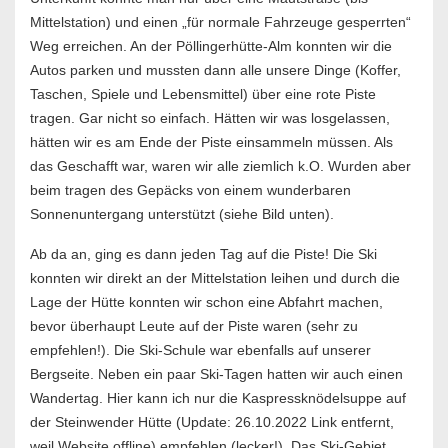
Mittelstation) und einen „für normale Fahrzeuge gesperrten“
Weg erreichen. An der Pöllingerhütte-Alm konnten wir die
Autos parken und mussten dann alle unsere Dinge (Koffer,
Taschen, Spiele und Lebensmittel) über eine rote Piste
tragen. Gar nicht so einfach. Hätten wir was losgelassen,
hätten wir es am Ende der Piste einsammeln müssen. Als
das Geschafft war, waren wir alle ziemlich k.O. Wurden aber
beim tragen des Gepäcks von einem wunderbaren
Sonnenuntergang unterstützt (siehe Bild unten).
Ab da an, ging es dann jeden Tag auf die Piste! Die Ski
konnten wir direkt an der Mittelstation leihen und durch die
Lage der Hütte konnten wir schon eine Abfahrt machen,
bevor überhaupt Leute auf der Piste waren (sehr zu
empfehlen!). Die Ski-Schule war ebenfalls auf unserer
Bergseite. Neben ein paar Ski-Tagen hatten wir auch einen
Wandertag. Hier kann ich nur die Kaspressknödelsuppe auf
der Steinwender Hütte (Update: 26.10.2022 Link entfernt,
weil Website offline) empfehlen (lecker!). Das Ski-Gebiet