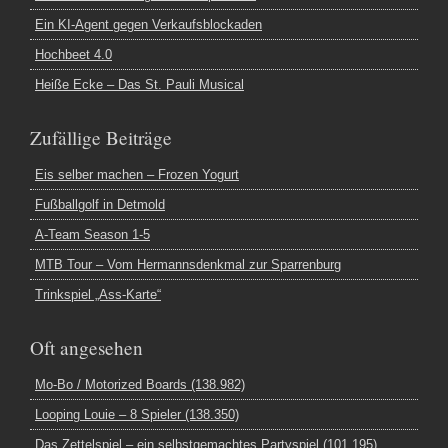
Ein KI-Agent gegen Verkaufsblockaden
Hochbeet 4.0
Heiße Ecke – Das St. Pauli Musical
Zufällige Beiträge
Eis selber machen – Frozen Yogurt
Fußballgolf in Detmold
A-Team Season 1-5
MTB Tour – Vom Hermannsdenkmal zur Sparrenburg
Trinkspiel „Ass-Karte“
Oft angesehen
Mo-Bo / Motorized Boards (138.982)
Looping Louie – 8 Spieler (138.350)
Das Zettelspiel – ein selbstgemachtes Partyspiel (101.195)