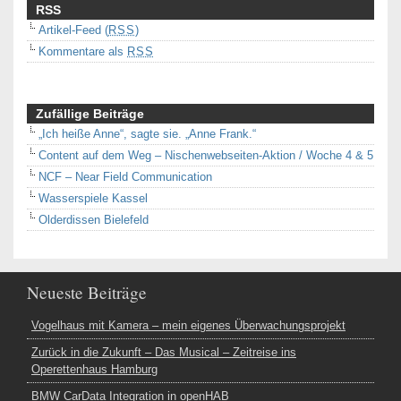
RSS
Artikel-Feed (
RSS
)
Kommentare als
RSS
Zufällige Beiträge
„Ich heiße Anne“, sagte sie. „Anne Frank.“
Content auf dem Weg – Nischenwebseiten-Aktion / Woche 4 & 5
NCF – Near Field Communication
Wasserspiele Kassel
Olderdissen Bielefeld
Neueste Beiträge
Vogelhaus mit Kamera – mein eigenes Überwachungsprojekt
Zurück in die Zukunft – Das Musical – Zeitreise ins
Operettenhaus Hamburg
BMW CarData Integration in openHAB