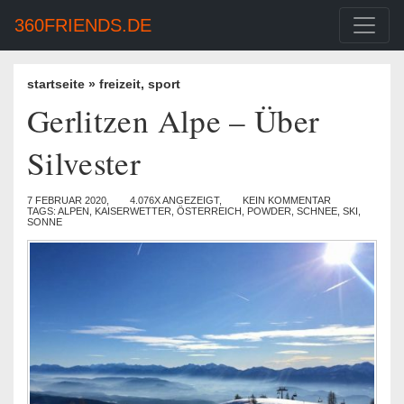
360FRIENDS.DE
startseite
»
freizeit
,
sport
Gerlitzen Alpe – Über
Silvester
7 FEBRUAR 2020,
4.076X ANGEZEIGT,
KEIN KOMMENTAR
TAGS:
ALPEN
,
KAISERWETTER
,
ÖSTERREICH
,
POWDER
,
SCHNEE
,
SKI
,
SONNE