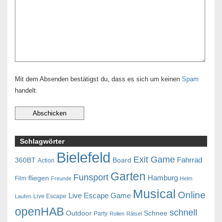
Mit dem Absenden bestätigst du, dass es sich um keinen
Spam
handelt.
Schlagwörter
Bielefeld
Exit Game
Fahrrad
360BT
Board
Action
Garten
Funsport
Hamburg
fliegen
Film
Freunde
Helm
Musical
Online
Live Escape Game
Live Escape
Laufen
openHAB
schnell
Outdoor
Schnee
Party
Rollen
Rätsel