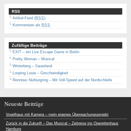
RSS
Artikel-Feed (
RSS
)
Kommentare als
RSS
Zufällige Beiträge
EXIT – ein Live Escape Game in Berlin
Pretty Woman – Musical
Winterberg – Sauerland
Looping Louie – Geschwindigkeit
Renntaxi Nürburgring – Mit Voll-Speed auf der Nordschleife
Neueste Beiträge
Vogelhaus mit Kamera – mein eigenes Überwachungsprojekt
Zurück in die Zukunft – Das Musical – Zeitreise ins Operettenhaus
Hamburg