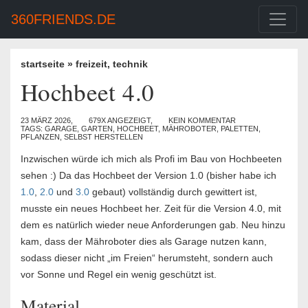
360FRIENDS.DE
startseite
»
freizeit
,
technik
Hochbeet 4.0
23 MÄRZ 2026,
679X ANGEZEIGT,
KEIN KOMMENTAR
TAGS:
GARAGE
,
GARTEN
,
HOCHBEET
,
MÄHROBOTER
,
PALETTEN
,
PFLANZEN
,
SELBST HERSTELLEN
Inzwischen würde ich mich als Profi im Bau von Hochbeeten
sehen :) Da das Hochbeet der Version 1.0 (bisher habe ich
1.0
,
2.0
und
3.0
gebaut) vollständig durch gewittert ist,
musste ein neues Hochbeet her. Zeit für die Version 4.0, mit
dem es natürlich wieder neue Anforderungen gab. Neu hinzu
kam, dass der Mähroboter dies als Garage nutzen kann,
sodass dieser nicht „im Freien“ herumsteht, sondern auch
vor Sonne und Regel ein wenig geschützt ist.
Material