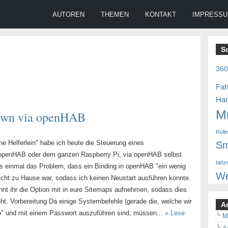
AUTOREN
THEMEN
KONTAKT
IMPRESS
S
36
Fah
Ha
M
down via openHAB
Roll
ne Helferlein" habe ich heute die Steuerung eines
Sm
openHAB oder dem ganzen Raspberry Pi, via openHAB selbst
tanz
its einmal das Problem, dass ein Binding in openHAB "ein wenig
We
nicht zu Hause war, sodass ich keinen Neustart ausführen konnte.
nnt ihr die Option mit in eure Sitemaps aufnehmen, sodass dies
t. Vorbereitung Da einige Systembefehle (gerade die, welche wir
A
o" und mit einem Passwort auszuführen sind, müssen...
» Lese
M