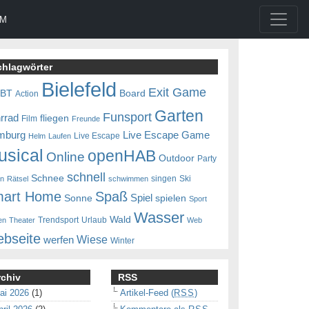
UM
chlagwörter
Bielefeld
Exit Game
0BT
Board
Action
Garten
Funsport
rrad
fliegen
Film
Freunde
mburg
Live Escape Game
Live Escape
Helm
Laufen
usical
openHAB
Online
Outdoor
Party
schnell
Schnee
singen
Ski
en
Rätsel
schwimmen
art Home
Spaß
Spiel
Sonne
spielen
Sport
Wasser
Wald
Trendsport
Urlaub
en
Theater
Web
bseite
Wiese
werfen
Winter
rchiv
RSS
ai 2026
(1)
Artikel-Feed (
RSS
)