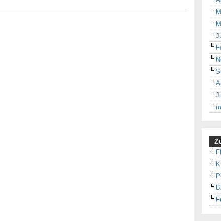
A
M
M
J
F
N
S
A
J
m
Zu
F
K
P
B
F