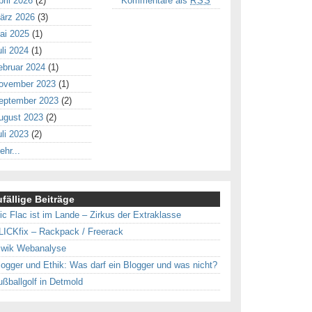
pril 2026
(2)
Kommentare als
RSS
ärz 2026
(3)
ai 2025
(1)
uli 2024
(1)
ebruar 2024
(1)
ovember 2023
(1)
eptember 2023
(2)
ugust 2023
(2)
uli 2023
(2)
ehr...
fällige Beiträge
lic Flac ist im Lande – Zirkus der Extraklasse
LICKfix – Rackpack / Freerack
iwik Webanalyse
logger und Ethik: Was darf ein Blogger und was nicht?
ußballgolf in Detmold