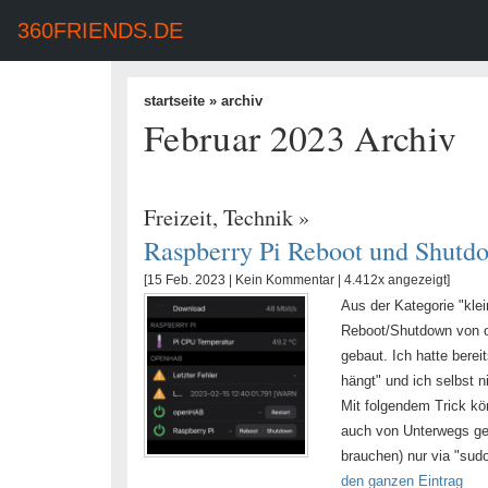
360FRIENDS.DE
startseite
» archiv
Februar 2023 Archiv
Freizeit
,
Technik
»
Raspberry Pi Reboot und Shut
[15 Feb. 2023 |
Kein Kommentar
| 4.412x angezeigt]
Aus der Kategorie "klei
Reboot/Shutdown von 
gebaut. Ich hatte bere
hängt" und ich selbst 
Mit folgendem Trick kö
auch von Unterwegs geh
brauchen) nur via "sud
den ganzen Eintrag