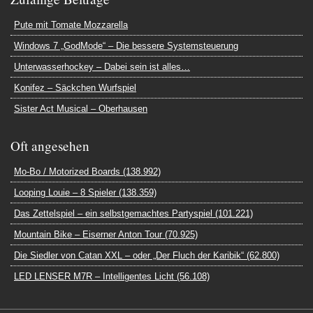
Pute mit Tomate Mozzarella
Windows 7 „GodMode“ – Die bessere Systemsteuerung
Unterwasserhockey – Dabei sein ist alles…
Konifez – Säckchen Wurfspiel
Sister Act Musical – Oberhausen
Oft angesehen
Mo-Bo / Motorized Boards (138.992)
Looping Louie – 8 Spieler (138.359)
Das Zettelspiel – ein selbstgemachtes Partyspiel (101.221)
Mountain Bike – Eiserner Anton Tour (70.925)
Die Siedler von Catan XXL – oder „Der Fluch der Karibik“ (62.800)
LED LENSER M7R – Intelligentes Licht (56.108)