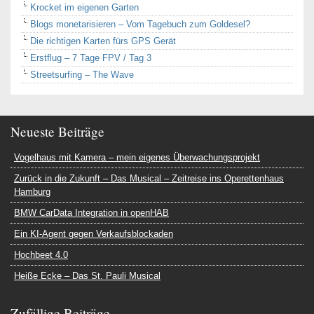
Krocket im eigenen Garten
Blogs monetarisieren – Vom Tagebuch zum Goldesel?
Die richtigen Karten fürs GPS Gerät
Erstflug – 7 Tage FPV / Tag 3
Streetsurfing – The Wave
Neueste Beiträge
Vogelhaus mit Kamera – mein eigenes Überwachungsprojekt
Zurück in die Zukunft – Das Musical – Zeitreise ins Operettenhaus
Hamburg
BMW CarData Integration in openHAB
Ein KI-Agent gegen Verkaufsblockaden
Hochbeet 4.0
Heiße Ecke – Das St. Pauli Musical
Zufällige Beiträge