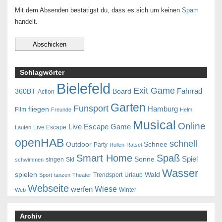
Mit dem Absenden bestätigst du, dass es sich um keinen
Spam
handelt.
Schlagwörter
Bielefeld
Exit Game
Fahrrad
360BT
Board
Action
Garten
Funsport
Hamburg
fliegen
Film
Freunde
Helm
Musical
Online
Live Escape Game
Live Escape
Laufen
openHAB
schnell
Outdoor
Schnee
Party
Rollen
Rätsel
Smart Home
Spaß
Spiel
Sonne
singen
Ski
schwimmen
Wasser
spielen
Wald
Trendsport
Urlaub
Sport
tanzen
Theater
Webseite
Wiese
werfen
Winter
Web
Archiv