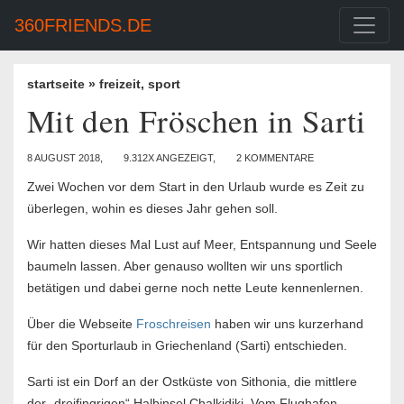
360FRIENDS.DE
startseite
»
freizeit
,
sport
Mit den Fröschen in Sarti
8 AUGUST 2018,
9.312X ANGEZEIGT,
2 KOMMENTARE
Zwei Wochen vor dem Start in den Urlaub wurde es Zeit zu
überlegen, wohin es dieses Jahr gehen soll.
Wir hatten dieses Mal Lust auf Meer, Entspannung und Seele
baumeln lassen. Aber genauso wollten wir uns sportlich
betätigen und dabei gerne noch nette Leute kennenlernen.
Über die Webseite
Froschreisen
haben wir uns kurzerhand
für den Sporturlaub in Griechenland (Sarti) entschieden.
Sarti ist ein Dorf an der Ostküste von Sithonia, die mittlere
der „dreifingrigen“ Halbinsel Chalkidiki. Vom Flughafen