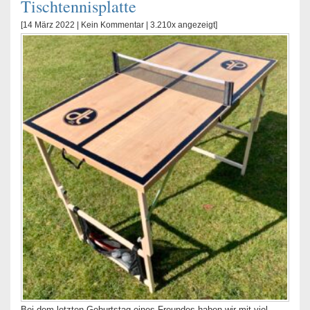
Tischtennisplatte
[14 März 2022 |
Kein Kommentar
| 3.210x angezeigt]
Bei dem letzten Geburtstag eines Freundes haben wir mit viel