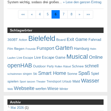
System wichtig, sodass drei großes...
» Lese den ganzen Eintrag
««
«
4
5
6
7
8
»
»»
Schlagwörter
Bielefeld
Exit Game
Fahrrad
360BT
Board
Action
Garten
Funsport
Hamburg
fliegen
Film
Freunde
Helm
Musical
Online
Live Escape Game
Live Escape
Laufen
openHAB
schnell
Outdoor
Schnee
Party
Rollen
Rätsel
Smart Home
Spaß
Spiel
Sonne
singen
Ski
schwimmen
Wasser
spielen
Wald
Trendsport
Urlaub
Sport
tanzen
Theater
Webseite
Wiese
werfen
Winter
Web
Archiv
Mai 2026
(1)