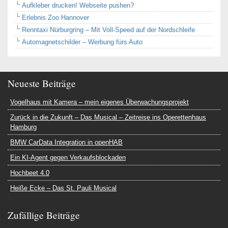
Aufkleber drucken! Webseite pushen?
Erlebnis Zoo Hannover
Renntaxi Nürburgring – Mit Voll-Speed auf der Nordschleife
Automagnetschilder – Werbung fürs Auto
Neueste Beiträge
Vogelhaus mit Kamera – mein eigenes Überwachungsprojekt
Zurück in die Zukunft – Das Musical – Zeitreise ins Operettenhaus
Hamburg
BMW CarData Integration in openHAB
Ein KI-Agent gegen Verkaufsblockaden
Hochbeet 4.0
Heiße Ecke – Das St. Pauli Musical
Zufällige Beiträge