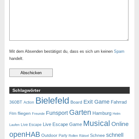
Mit dem Absenden bestätigst du, dass es sich um keinen
Spam
handelt.
Schlagwörter
Bielefeld
Exit Game
Fahrrad
360BT
Board
Action
Garten
Funsport
Hamburg
fliegen
Film
Freunde
Helm
Musical
Online
Live Escape Game
Live Escape
Laufen
openHAB
schnell
Outdoor
Schnee
Party
Rollen
Rätsel