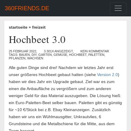
360FRIENDS.DE
startseite
»
freizeit
Hochbeet 3.0
25 FEBRUAR 2022,
3.301X ANGEZEIGT,
KEIN KOMMENTAR
TAGS:
BAUEN
,
DIY
,
GARTEN
,
GEMÜSE
,
HOCHBEET
,
PALETTEN
,
PFLANZEN
,
WACHSEN
Alle guten Dinge sind drei! Nachdem wir letztes Jahr erst
unser größeres Hochbeet gebaut hatten (siehe
Version 2.0
)
haben wir dies Jahr ein Upgrade gebaut. Ziel war es zum
einen die Anbaufläche zu vergrößern und zum anderen
weniger Geld für das Material auszugeben. Die Lösung hieß:
ein Euro-Paletten-Beet selber bauen. Paletten gibt es günstig
für ~10 €/Stück bei z.B. Ebay Kleinanzeigen. Zusätzlich
haben wir uns ein Wühlmausgitter, Unkrautvlies, 6
Grundsteine und die Metallschiene für die Mitte, aus dem
Toom besorgt.