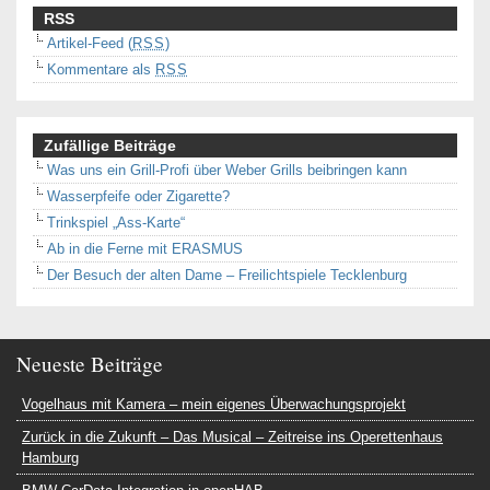
RSS
Artikel-Feed (
RSS
)
Kommentare als
RSS
Zufällige Beiträge
Was uns ein Grill-Profi über Weber Grills beibringen kann
Wasserpfeife oder Zigarette?
Trinkspiel „Ass-Karte“
Ab in die Ferne mit ERASMUS
Der Besuch der alten Dame – Freilichtspiele Tecklenburg
Neueste Beiträge
Vogelhaus mit Kamera – mein eigenes Überwachungsprojekt
Zurück in die Zukunft – Das Musical – Zeitreise ins Operettenhaus
Hamburg