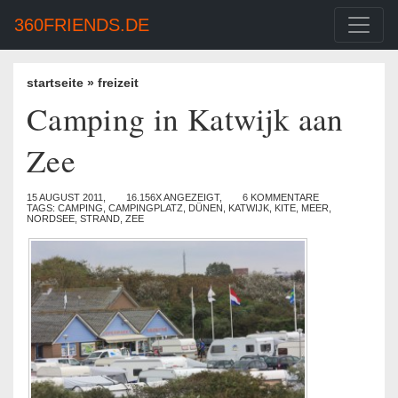
360FRIENDS.DE
startseite
»
freizeit
Camping in Katwijk aan
Zee
15 AUGUST 2011,
16.156X ANGEZEIGT,
6 KOMMENTARE
TAGS:
CAMPING
,
CAMPINGPLATZ
,
DÜNEN
,
KATWIJK
,
KITE
,
MEER
,
NORDSEE
,
STRAND
,
ZEE