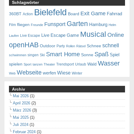
Schlagwörter
Bielefeld
Exit Game
Fahrrad
360BT
Board
Action
Garten
Funsport
Hamburg
fliegen
Film
Freunde
Helm
Musical
Online
Live Escape Game
Live Escape
Laufen
openHAB
schnell
Outdoor
Schnee
Party
Rollen
Rätsel
Smart Home
Spaß
Spiel
Sonne
singen
Ski
schwimmen
Wasser
spielen
Wald
Trendsport
Urlaub
Sport
tanzen
Theater
Webseite
Wiese
werfen
Winter
Web
Archiv
Mai 2026
(1)
April 2026
(2)
März 2026
(3)
Mai 2025
(1)
Juli 2024
(1)
Februar 2024
(1)