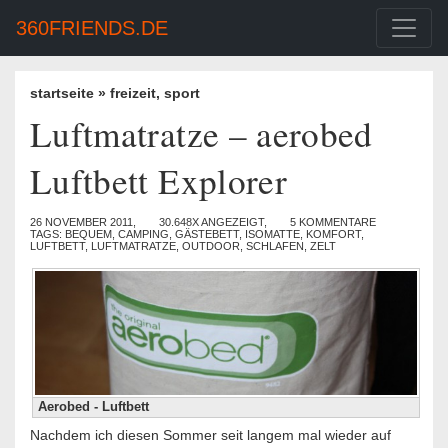
360FRIENDS.DE
startseite
»
freizeit
,
sport
Luftmatratze – aerobed
Luftbett Explorer
26 NOVEMBER 2011,
30.648X ANGEZEIGT,
5 KOMMENTARE
TAGS:
BEQUEM
,
CAMPING
,
GÄSTEBETT
,
ISOMATTE
,
KOMFORT
,
LUFTBETT
,
LUFTMATRATZE
,
OUTDOOR
,
SCHLAFEN
,
ZELT
Aerobed - Luftbett
Nachdem ich diesen Sommer seit langem mal wieder auf