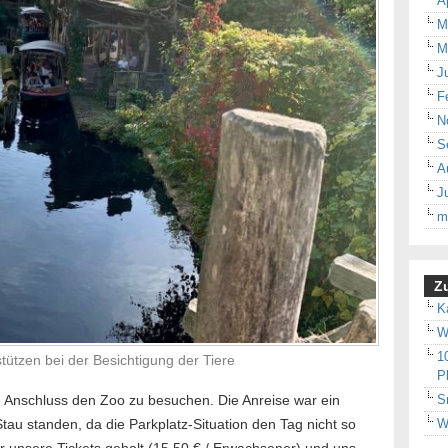
A
M
M
J
F
N
S
A
J
m
Zu
K
W
1
tützen bei der Besichtigung der Tiere
P
S
m Anschluss den Zoo zu besuchen. Die Anreise war ein
W
Stau standen, da die Parkplatz-Situation den Tag nicht so