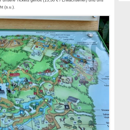
unsere Tickets geholt (15,50 € / Erwachsener) und uns
 (s.u.).