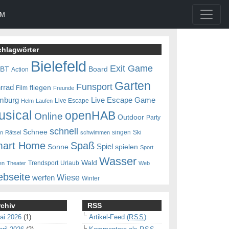
UM
chlagwörter
Bielefeld
Exit Game
0BT
Board
Action
Garten
Funsport
rrad
fliegen
Film
Freunde
mburg
Live Escape Game
Live Escape
Helm
Laufen
usical
openHAB
Online
Outdoor
Party
schnell
Schnee
singen
Ski
en
Rätsel
schwimmen
art Home
Spaß
Spiel
Sonne
spielen
Sport
Wasser
Wald
Trendsport
Urlaub
en
Theater
Web
bseite
Wiese
werfen
Winter
rchiv
RSS
ai 2026
(1)
Artikel-Feed (
RSS
)