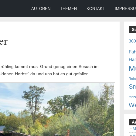
AUTOREN
THEMEN
KONTAKT
IMPRESS
S
er
36
Fah
Ha
Frühling kommt raus. Grund genug einen Besuch im
M
denen Herbst“ da und uns hat es gut gefallen.
Roll
Sm
tanz
We
A
M