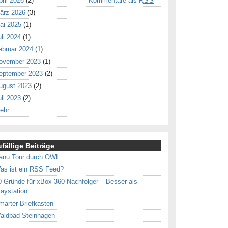
pril 2026
(2)
Kommentare als
RSS
ärz 2026
(3)
ai 2025
(1)
uli 2024
(1)
ebruar 2024
(1)
ovember 2023
(1)
eptember 2023
(2)
ugust 2023
(2)
uli 2023
(2)
ehr...
fällige Beiträge
anu Tour durch OWL
as ist ein RSS Feed?
0 Gründe für xBox 360 Nachfolger – Besser als
laystation
marter Briefkasten
aldbad Steinhagen