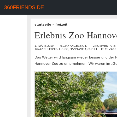
360FRIENDS.DE
startseite
»
freizeit
Erlebnis Zoo Hannov
17 MÄRZ 2019,
6.934X ANGEZEIGT,
2 KOMMENTARE
TAGS:
ERLEBNIS
,
FLUSS
,
HANNOVER
,
SCHIFF
,
TIERE
,
ZOO
Das Wetter wird langsam wieder besser und der 
Hannover Zoo zu unternehmen. Wir waren im „Gol