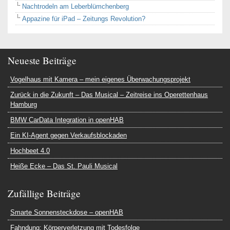
Nachtrodeln am Leberblümchenberg
Appazine für iPad – Zeitungs Revolution?
Neueste Beiträge
Vogelhaus mit Kamera – mein eigenes Überwachungsprojekt
Zurück in die Zukunft – Das Musical – Zeitreise ins Operettenhaus
Hamburg
BMW CarData Integration in openHAB
Ein KI-Agent gegen Verkaufsblockaden
Hochbeet 4.0
Heiße Ecke – Das St. Pauli Musical
Zufällige Beiträge
Smarte Sonnensteckdose – openHAB
Fahndung: Körperverletzung mit Todesfolge