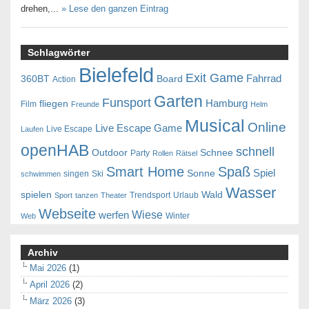
drehen,...
» Lese den ganzen Eintrag
Schlagwörter
Bielefeld
Exit Game
Fahrrad
360BT
Board
Action
Garten
Funsport
Hamburg
fliegen
Film
Freunde
Helm
Musical
Online
Live Escape Game
Live Escape
Laufen
openHAB
schnell
Outdoor
Schnee
Party
Rollen
Rätsel
Smart Home
Spaß
Spiel
Sonne
singen
Ski
schwimmen
Wasser
spielen
Wald
Trendsport
Urlaub
Sport
tanzen
Theater
Webseite
Wiese
werfen
Winter
Web
Archiv
Mai 2026
(1)
April 2026
(2)
März 2026
(3)