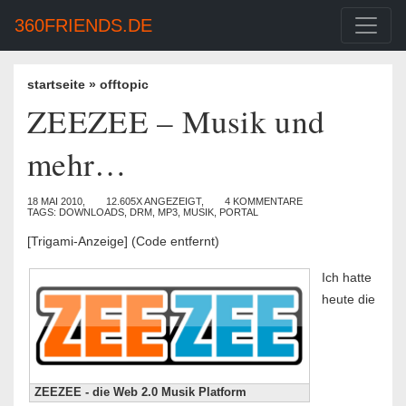
360FRIENDS.DE
startseite
»
offtopic
ZEEZEE – Musik und
mehr…
18 MAI 2010,
12.605X ANGEZEIGT,
4 KOMMENTARE
TAGS:
DOWNLOADS
,
DRM
,
MP3
,
MUSIK
,
PORTAL
[Trigami-Anzeige] (Code entfernt)
Ich hatte
heute die
ZEEZEE - die Web 2.0 Musik Platform