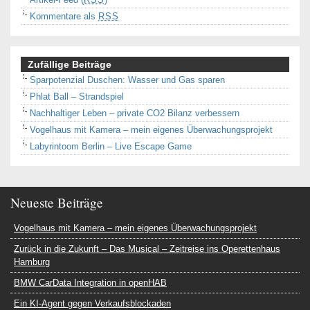
Kommentare als
RSS
Zufällige Beiträge
Sparpotenzial Duschen: Wasser und Gas sparen
Phlat Ball – Strandspiel
Nachhaltiger Leben – private CO2 Bilanz verbessern
Vogelhaus mit Kamera – mein eigenes Überwachungsprojekt
Labyrintoom Berlin – Live Escape Game
Neueste Beiträge
Vogelhaus mit Kamera – mein eigenes Überwachungsprojekt
Zurück in die Zukunft – Das Musical – Zeitreise ins Operettenhaus
Hamburg
BMW CarData Integration in openHAB
Ein KI-Agent gegen Verkaufsblockaden