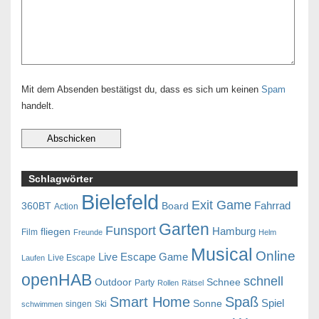
Mit dem Absenden bestätigst du, dass es sich um keinen
Spam
handelt.
Schlagwörter
Bielefeld
Exit Game
Fahrrad
360BT
Board
Action
Garten
Funsport
Hamburg
fliegen
Film
Freunde
Helm
Musical
Online
Live Escape Game
Live Escape
Laufen
openHAB
schnell
Outdoor
Schnee
Party
Rollen
Rätsel
Smart Home
Spaß
Spiel
Sonne
singen
Ski
schwimmen