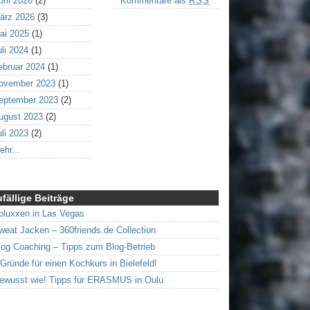
pril 2026
(2)
Kommentare als
RSS
ärz 2026
(3)
ai 2025
(1)
uli 2024
(1)
ebruar 2024
(1)
ovember 2023
(1)
eptember 2023
(2)
ugust 2023
(2)
uli 2023
(2)
ehr...
fällige Beiträge
bluxxen in Las Vegas
weat Jacken – 360friends.de Collection
log Coaching – Tipps zum Blog-Betrieb
 Gründe für einen Kochkurs in Bielefeld!
ewusst wie! Tipps für ERASMUS in Oulu