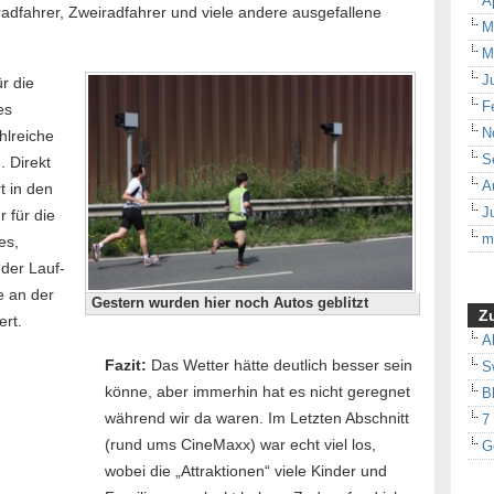
A
radfahrer, Zweiradfahrer und viele andere ausgefallene
M
M
J
r die
F
es
N
hlreiche
S
 Direkt
A
t in den
J
 für die
m
es,
der Lauf-
e an der
Gestern wurden hier noch Autos geblitzt
Zu
ert.
A
Fazit:
Das Wetter hätte deutlich besser sein
S
könne, aber immerhin hat es nicht geregnet
B
während wir da waren. Im Letzten Abschnitt
7
(rund ums CineMaxx) war echt viel los,
G
wobei die „Attraktionen“ viele Kinder und