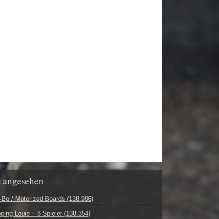
t angesehen
Bo / Motorized Boards (138.986)
ping Louie – 8 Spieler (138.354)