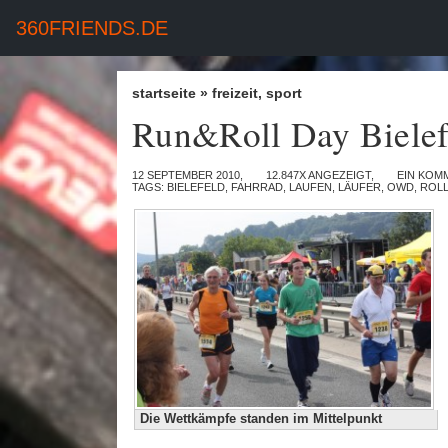
360FRIENDS.DE
startseite
»
freizeit
,
sport
Run&Roll Day Bielef
12 SEPTEMBER 2010,
12.847X ANGEZEIGT,
EIN KOM
TAGS:
BIELEFELD
,
FAHRRAD
,
LAUFEN
,
LÄUFER
,
OWD
,
ROL
Die Wettkämpfe standen im Mittelpunkt