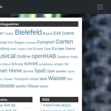
UM
chlagwörter
Bielefeld
Exit Game
0BT
Board
Action
Garten
Funsport
rrad
fliegen
Film
Freunde
mburg
Live Escape Game
Live Escape
Helm
Laufen
usical
openHAB
Online
Outdoor
Party
schnell
Schnee
singen
Ski
en
Rätsel
schwimmen
art Home
Spaß
Spiel
Sonne
spielen
Sport
Wasser
Wald
Trendsport
Urlaub
en
Theater
Web
bseite
Wiese
werfen
Winter
rchiv
RSS
ai 2026
(1)
Artikel-Feed (
RSS
)