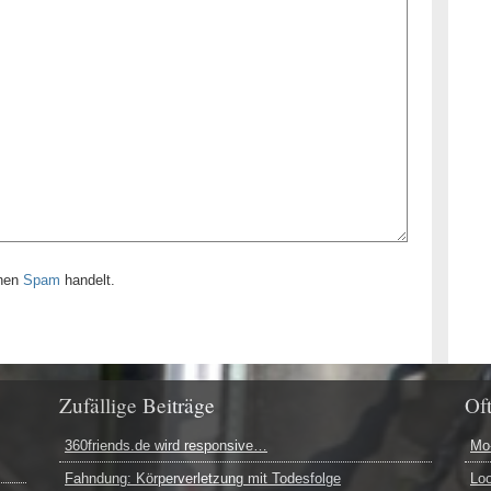
inen
Spam
handelt.
Zufällige Beiträge
Of
360friends.de wird responsive…
Mo-
Fahndung: Körperverletzung mit Todesfolge
Loo