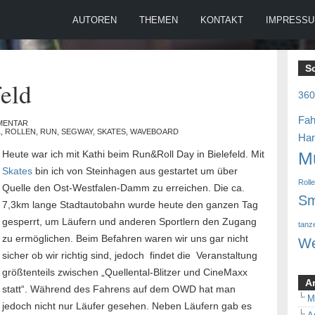
AUTOREN
THEMEN
KONTAKT
IMPRESS
S
eld
36
Fah
MENTAR
L
,
ROLLEN
,
RUN
,
SEGWAY
,
SKATES
,
WAVEBOARD
Ha
Heute war ich mit Kathi beim Run&Roll Day in Bielefeld. Mit
M
Skates
bin ich von Steinhagen aus gestartet um über
Roll
Quelle den Ost-Westfalen-Damm zu erreichen. Die ca.
Sm
7,3km lange Stadtautobahn wurde heute den ganzen Tag
gesperrt, um Läufern und anderen Sportlern den Zugang
tanz
zu ermöglichen. Beim Befahren waren wir uns gar nicht
We
sicher ob wir richtig sind, jedoch findet die Veranstaltung
größtenteils zwischen „Quellental-Blitzer und CineMaxx
A
statt“. Während des Fahrens auf dem OWD hat man
M
jedoch nicht nur Läufer gesehen. Neben Läufern gab es