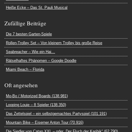
Heiße Ecke – Das St. Pauli Musical
Zufällige Beiträge
Die 7 besten Garten-Spiele
Rollen-Trolley Set – Von kleinem Trolley bis große Reise
Seabreacher – Wie ein Hai…
Rätselhaftes Phänomen – Google Doodle
Miami Beach – Florida
Oft angesehen
Mo-Bo / Motorized Boards (138.981)
Looping Louie – 8 Spieler (138.350)
Das Zettelspiel – ein selbstgemachtes Partyspiel (101.191)
Mountain Bike – Eiserner Anton Tour (70.916)
Die Siedler von Catan XXL – oder „Der Fluch der Karibik“ (62.790)