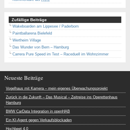
Zufällige Beiträge
Wakeboarden am Lippesee / Paderborn
Paintballarena Bielefeld
Wertheim Village
Das Wunder von Bern – Hamburg
Carrera Pure Speed im Test – Raceduell im Wohnzimmer
Neueste Beiträge
Vogelhaus mit Kamera – mein eigenes Überwachungsprojekt
Zurück in die Zukunft – Das Musical – Zeitreise ins Operettenhaus
Hamburg
BMW CarData Integration in openHAB
Ein KI-Agent gegen Verkaufsblockaden
Hochbeet 4.0