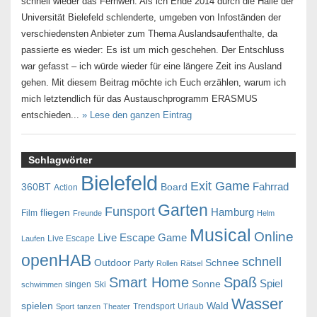
schnell wieder das Fernweh. Als ich Ende 2014 durch die Halle der
Universität Bielefeld schlenderte, umgeben von Infoständen der
verschiedensten Anbieter zum Thema Auslandsaufenthalte, da
passierte es wieder: Es ist um mich geschehen. Der Entschluss
war gefasst – ich würde wieder für eine längere Zeit ins Ausland
gehen. Mit diesem Beitrag möchte ich Euch erzählen, warum ich
mich letztendlich für das Austauschprogramm ERASMUS
entschieden...
» Lese den ganzen Eintrag
Schlagwörter
Bielefeld
Exit Game
Fahrrad
360BT
Board
Action
Garten
Funsport
Hamburg
fliegen
Film
Freunde
Helm
Musical
Online
Live Escape Game
Live Escape
Laufen
openHAB
schnell
Outdoor
Schnee
Party
Rollen
Rätsel
Smart Home
Spaß
Spiel
Sonne
singen
Ski
schwimmen
Wasser
spielen
Wald
Trendsport
Urlaub
Sport
tanzen
Theater