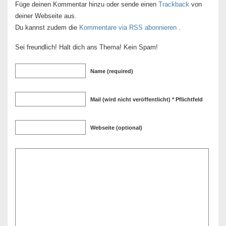
Füge deinen Kommentar hinzu oder sende einen
Trackback
von
deiner Webseite aus.
Du kannst zudem die
Kommentare via RSS abonnieren
.
Sei freundlich! Halt dich ans Thema! Kein Spam!
Name (required)
Mail (wird nicht veröffentlicht) * Pflichtfeld
Webseite (optional)