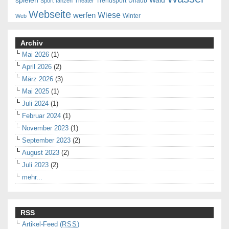
spielen
Wald
Trendsport
Urlaub
Sport
tanzen
Theater
Webseite
Wiese
werfen
Winter
Web
Archiv
Mai 2026
(1)
April 2026
(2)
März 2026
(3)
Mai 2025
(1)
Juli 2024
(1)
Februar 2024
(1)
November 2023
(1)
September 2023
(2)
August 2023
(2)
Juli 2023
(2)
mehr...
RSS
Artikel-Feed (
RSS
)