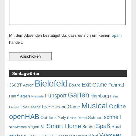
Mit dem Absenden bestätigst du, dass es sich um keinen
Spam
handelt.
Schlagwörter
Bielefeld
Exit Game
Fahrrad
360BT
Board
Action
Garten
Funsport
Hamburg
fliegen
Film
Freunde
Helm
Musical
Online
Live Escape Game
Live Escape
Laufen
openHAB
schnell
Outdoor
Schnee
Party
Rollen
Rätsel
Smart Home
Spaß
Spiel
Sonne
singen
Ski
schwimmen
Wasser