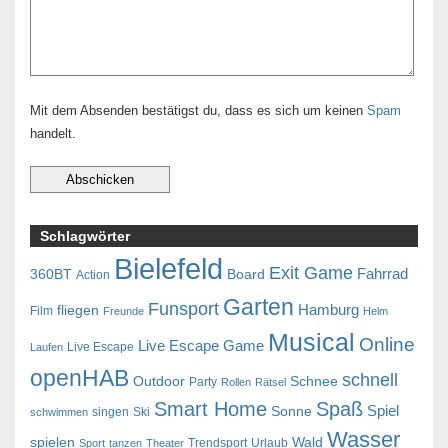
Mit dem Absenden bestätigst du, dass es sich um keinen
Spam
handelt.
Schlagwörter
Bielefeld
Exit Game
Fahrrad
360BT
Board
Action
Garten
Funsport
Hamburg
fliegen
Film
Freunde
Helm
Musical
Online
Live Escape Game
Live Escape
Laufen
openHAB
schnell
Outdoor
Schnee
Party
Rollen
Rätsel
Smart Home
Spaß
Spiel
Sonne
singen
Ski
schwimmen
Wasser
spielen
Wald
Trendsport
Urlaub
Sport
tanzen
Theater