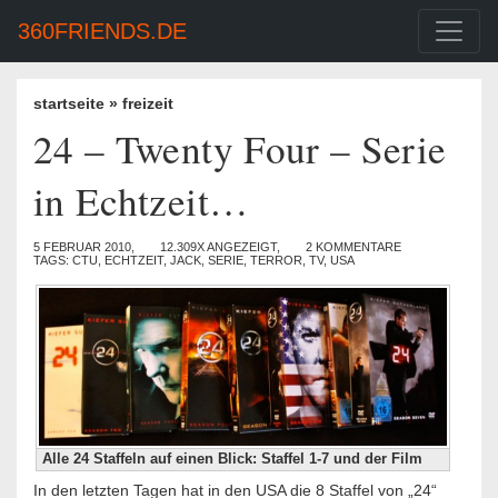
360FRIENDS.DE
startseite
»
freizeit
24 – Twenty Four – Serie
in Echtzeit…
5 FEBRUAR 2010,
12.309X ANGEZEIGT,
2 KOMMENTARE
TAGS:
CTU
,
ECHTZEIT
,
JACK
,
SERIE
,
TERROR
,
TV
,
USA
Alle 24 Staffeln auf einen Blick: Staffel 1-7 und der Film
In den letzten Tagen hat in den USA die 8 Staffel von „24“