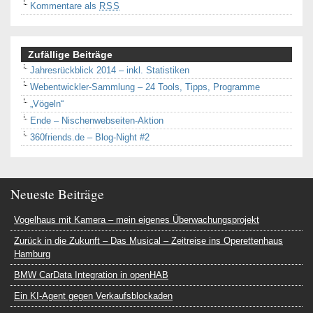
Kommentare als
RSS
Zufällige Beiträge
Jahresrückblick 2014 – inkl. Statistiken
Webentwickler-Sammlung – 24 Tools, Tipps, Programme
„Vögeln“
Ende – Nischenwebseiten-Aktion
360friends.de – Blog-Night #2
Neueste Beiträge
Vogelhaus mit Kamera – mein eigenes Überwachungsprojekt
Zurück in die Zukunft – Das Musical – Zeitreise ins Operettenhaus
Hamburg
BMW CarData Integration in openHAB
Ein KI-Agent gegen Verkaufsblockaden