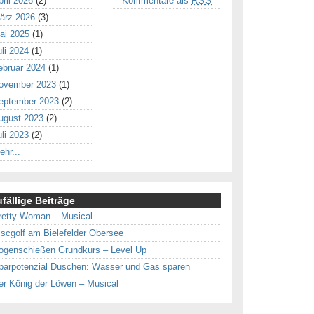
pril 2026
(2)
Kommentare als
RSS
ärz 2026
(3)
ai 2025
(1)
uli 2024
(1)
ebruar 2024
(1)
ovember 2023
(1)
eptember 2023
(2)
ugust 2023
(2)
uli 2023
(2)
ehr...
fällige Beiträge
retty Woman – Musical
iscgolf am Bielefelder Obersee
ogenschießen Grundkurs – Level Up
parpotenzial Duschen: Wasser und Gas sparen
er König der Löwen – Musical