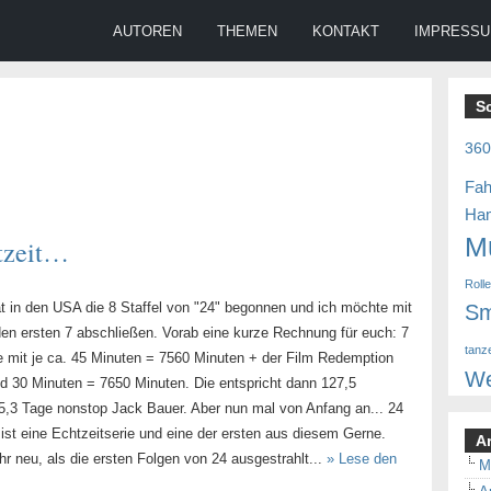
AUTOREN
THEMEN
KONTAKT
IMPRESS
S
36
Fah
Ha
M
htzeit…
Roll
at in den USA die 8 Staffel von "24" begonnen und ich möchte mit
Sm
en ersten 7 abschließen. Vorab eine kurze Rechnung für euch: 7
tanz
ge mit je ca. 45 Minuten = 7560 Minuten + der Film Redemption
We
nd 30 Minuten = 7650 Minuten. Die entspricht dann 127,5
5,3 Tage nonstop Jack Bauer. Aber nun mal von Anfang an... 24
ist eine Echtzeitserie und eine der ersten aus diesem Gerne.
A
r neu, als die ersten Folgen von 24 ausgestrahlt...
» Lese den
M