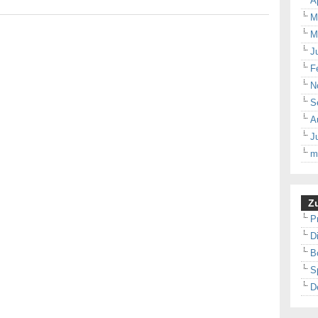
A
M
M
J
F
N
S
A
J
m
Zu
P
D
B
S
D