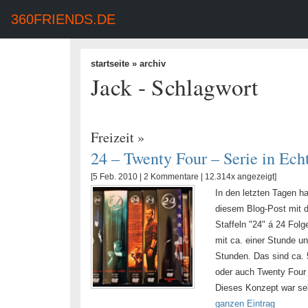
360FRIENDS.DE
startseite
» archiv
Jack - Schlagwort
Freizeit
»
24 – Twenty Four – Serie in Ec
[5 Feb. 2010 |
2 Kommentare
| 12.314x angezeigt]
In den letzten Tagen h
diesem Blog-Post mit d
Staffeln "24" á 24 Fol
mit ca. einer Stunde u
Stunden. Das sind ca. 
oder auch Twenty Four 
Dieses Konzept war seh
ganzen Eintrag