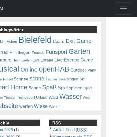
UM
chlagwörter
Bielefeld
Exit Game
0BT
Board
Action
Garten
Funsport
rrad
fliegen
Film
Freunde
mburg
Live Escape Game
Live Escape
Helm
Laufen
usical
openHAB
Online
Outdoor
Party
schnell
Schnee
singen
Ski
en
Rätsel
schwimmen
art Home
Spaß
Spiel
Sonne
spielen
Sport
Wasser
Wald
Trendsport
Urlaub
en
Theater
Web
bseite
Wiese
werfen
Winter
rchiv
RSS
ai 2026
(1)
Artikel-Feed (
RSS
)