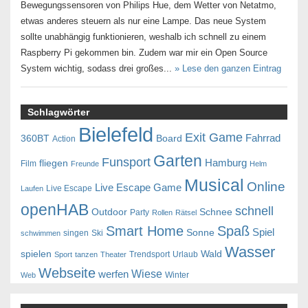
Bewegungssensoren von Philips Hue, dem Wetter von Netatmo,
etwas anderes steuern als nur eine Lampe. Das neue System
sollte unabhängig funktionieren, weshalb ich schnell zu einem
Raspberry Pi gekommen bin. Zudem war mir ein Open Source
System wichtig, sodass drei großes...
» Lese den ganzen Eintrag
Schlagwörter
Bielefeld
Exit Game
Fahrrad
360BT
Board
Action
Garten
Funsport
Hamburg
fliegen
Film
Freunde
Helm
Musical
Online
Live Escape Game
Live Escape
Laufen
openHAB
schnell
Outdoor
Schnee
Party
Rollen
Rätsel
Smart Home
Spaß
Spiel
Sonne
singen
Ski
schwimmen
Wasser
spielen
Wald
Trendsport
Urlaub
Sport
tanzen
Theater
Webseite
Wiese
werfen
Winter
Web