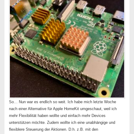
So… Nun war es endlich so weit. Ich habe mich letzte Woche
nach einer Alternative für Apple HomeKit umgeschaut, weil ich
mehr Flexibilität haben wollte und einfach mehr Devices
unterstützen möchte. Zudem wollte ich eine unabhängige und
flexiblere Steuerung der Aktionen. D.h. z.B. mit den