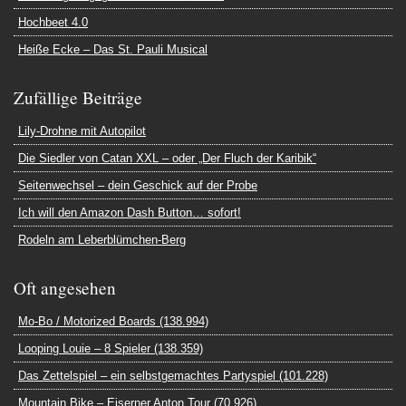
Hochbeet 4.0
Heiße Ecke – Das St. Pauli Musical
Zufällige Beiträge
Lily-Drohne mit Autopilot
Die Siedler von Catan XXL – oder „Der Fluch der Karibik“
Seitenwechsel – dein Geschick auf der Probe
Ich will den Amazon Dash Button… sofort!
Rodeln am Leberblümchen-Berg
Oft angesehen
Mo-Bo / Motorized Boards (138.994)
Looping Louie – 8 Spieler (138.359)
Das Zettelspiel – ein selbstgemachtes Partyspiel (101.228)
Mountain Bike – Eiserner Anton Tour (70.926)