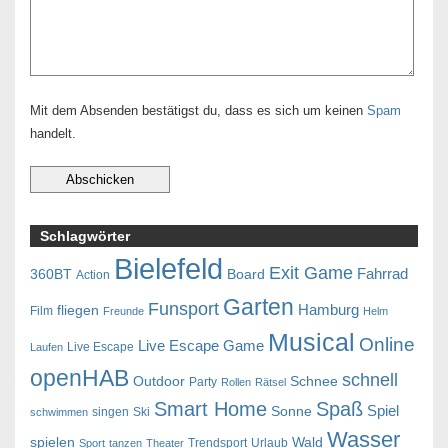
Mit dem Absenden bestätigst du, dass es sich um keinen
Spam
handelt.
Schlagwörter
Bielefeld
Exit Game
Fahrrad
360BT
Board
Action
Garten
Funsport
Hamburg
fliegen
Film
Freunde
Helm
Musical
Online
Live Escape Game
Live Escape
Laufen
openHAB
schnell
Outdoor
Schnee
Party
Rollen
Rätsel
Smart Home
Spaß
Spiel
Sonne
singen
Ski
schwimmen
Wasser
spielen
Wald
Trendsport
Urlaub
Sport
tanzen
Theater