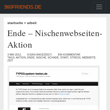
360FRIENDS.DE
startseite
»
arbeit
Ende – Nischenwebseiten-
Aktion
3 MAI 2012,
8.926X ANGEZEIGT,
EIN KOMMENTAR
TAGS:
AKTION
,
ENDE
,
NISCHE
,
SCHADE
,
START
,
STRESS
,
WEBSEITE
,
ZEIT