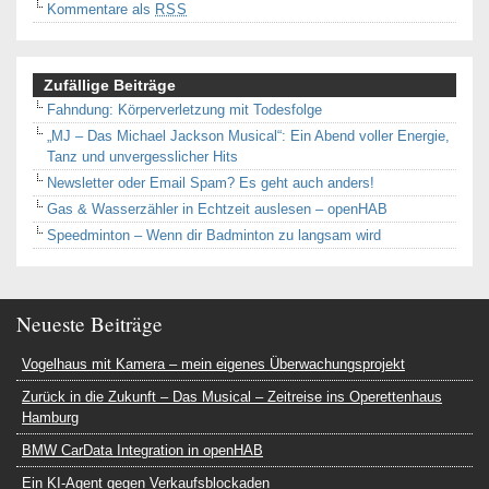
Kommentare als
RSS
Zufällige Beiträge
Fahndung: Körperverletzung mit Todesfolge
„MJ – Das Michael Jackson Musical“: Ein Abend voller Energie,
Tanz und unvergesslicher Hits
Newsletter oder Email Spam? Es geht auch anders!
Gas & Wasserzähler in Echtzeit auslesen – openHAB
Speedminton – Wenn dir Badminton zu langsam wird
Neueste Beiträge
Vogelhaus mit Kamera – mein eigenes Überwachungsprojekt
Zurück in die Zukunft – Das Musical – Zeitreise ins Operettenhaus
Hamburg
BMW CarData Integration in openHAB
Ein KI-Agent gegen Verkaufsblockaden