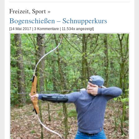
Freizeit
,
Sport
»
Bogenschießen – Schnupperkurs
[14 Mai 2017 |
3 Kommentare
| 11.534x angezeigt]