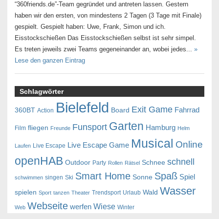
“360friends.de”-Team gegründet und antreten lassen. Gestern
haben wir den ersten, von mindestens 2 Tagen (3 Tage mit Finale)
gespielt. Gespielt haben: Uwe, Frank, Simon und ich.
Eisstockschießen Das Eisstockschießen selbst ist sehr simpel.
Es treten jeweils zwei Teams gegeneinander an, wobei jedes...
»
Lese den ganzen Eintrag
Schlagwörter
Bielefeld
Exit Game
Fahrrad
360BT
Board
Action
Garten
Funsport
Hamburg
fliegen
Film
Freunde
Helm
Musical
Online
Live Escape Game
Live Escape
Laufen
openHAB
schnell
Outdoor
Schnee
Party
Rollen
Rätsel
Smart Home
Spaß
Spiel
Sonne
singen
Ski
schwimmen
Wasser
spielen
Wald
Trendsport
Urlaub
Sport
tanzen
Theater
Webseite
Wiese
werfen
Winter
Web