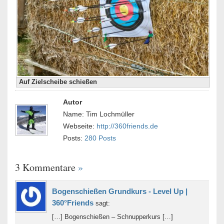
Auf Zielscheibe schießen
Autor
Name: Tim Lochmüller
Webseite:
http://360friends.de
Posts:
280 Posts
3 Kommentare
»
Bogenschießen Grundkurs - Level Up |
360°Friends
sagt:
[…] Bogenschießen – Schnupperkurs […]