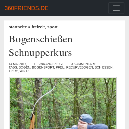
360FRIENDS.DE
startseite
»
freizeit
,
sport
Bogenschießen –
Schnupperkurs
14 MAI 2017,
11.539X ANGEZEIGT,
3 KOMMENTARE
TAGS:
BOGEN
,
BOGENSPORT
,
PFEIL
,
RECURVEBOGEN
,
SCHIESSEN
,
TIERE
,
WALD