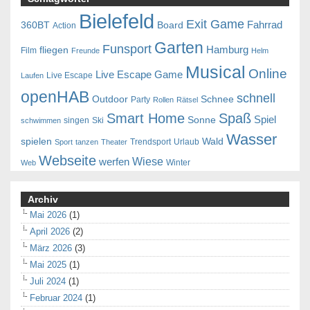
Bielefeld
Exit Game
Fahrrad
360BT
Board
Action
Garten
Funsport
Hamburg
fliegen
Film
Freunde
Helm
Musical
Online
Live Escape Game
Live Escape
Laufen
openHAB
schnell
Outdoor
Schnee
Party
Rollen
Rätsel
Smart Home
Spaß
Spiel
Sonne
singen
Ski
schwimmen
Wasser
spielen
Wald
Trendsport
Urlaub
Sport
tanzen
Theater
Webseite
Wiese
werfen
Winter
Web
Archiv
Mai 2026
(1)
April 2026
(2)
März 2026
(3)
Mai 2025
(1)
Juli 2024
(1)
Februar 2024
(1)