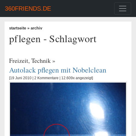
360FRIENDS.DE
startseite
» archiv
pflegen - Schlagwort
Freizeit
,
Technik
»
Autolack pflegen mit Nobelclean
[19 Juni 2010 |
2 Kommentare
| 12.609x angezeigt]