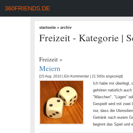
360FRIENDS.DE
startseite
» archiv
Freizeit - Kategorie | S
Freizeit
»
Meiern
[15 Aug. 2010 |
Ein Kommentar
| 21.500x angezeigt]
Ich habe mir überlegt, 
gehören natürlich auch
"Mäxchen", "Lügen" ode
Gespielt wird mit zwei
nur, dass die Utensili
Getränk nach eurem Ge
beginnt das Spiel und w