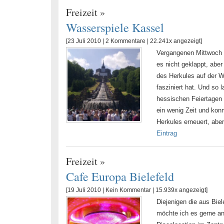
Freizeit
»
Wasserspiele Kassel
[23 Juli 2010 |
2 Kommentare
| 22.241x angezeigt]
Vergangenen Mittwoch w
es nicht geklappt, abe
des Herkules auf der W
fasziniert hat. Und so
hessischen Feiertagen 
ein wenig Zeit und kon
Herkules erneuert, aber
Eintrag
Freizeit
»
Cafe Europa Bielefeld
[19 Juli 2010 |
Kein Kommentar
| 15.939x angezeigt]
Diejenigen die aus Bi
möchte ich es gerne a