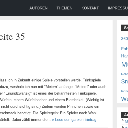
AUTOREN
THEMEN
KONTAKT
IMPRESS
S
eite 35
36
Fah
Ha
M
Roll
dass ich in Zukunft einige Spiele vorstellen werde. Trinkspiele
Sm
 dazu, weshalb ich nun mit "Meiern" anfange. "Meiern" oder auch
tanz
r "Einundzwanzig" ist eines der bekanntesten Trinkspiele.
We
 Würfeln, einem Würfelbecher und einem Bierdeckel. (Wichtig ist
en nicht durchsichtig sind.) Zudem werden Pinnchen sowie ein
schmack benötigt. Die Spielregeln: Ein Spieler nach Wahl
A
ürfelt. Dabei zählt immer die...
» Lese den ganzen Eintrag
M