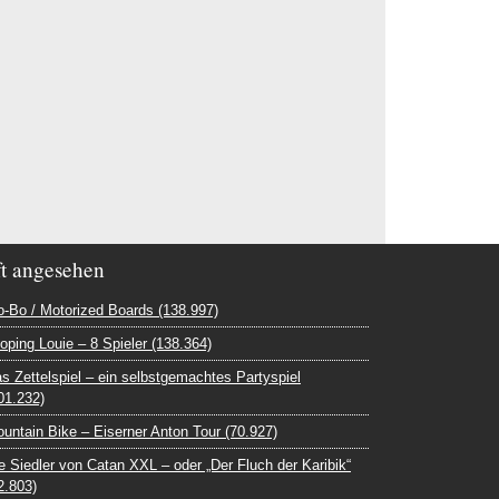
t angesehen
-Bo / Motorized Boards (138.997)
oping Louie – 8 Spieler (138.364)
s Zettelspiel – ein selbstgemachtes Partyspiel
01.232)
untain Bike – Eiserner Anton Tour (70.927)
e Siedler von Catan XXL – oder „Der Fluch der Karibik“
2.803)