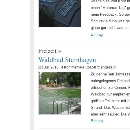
weshalb es von Kopf bi
einen "Motorrad-Tag" g
mein Feedback. Sortier
Schutzkleidung was ges
glaub gar nicht was es 
Eintrag
Freizeit
»
Waldbad Steinhagen
[23 Juli 2010 |
4 Kommentare
| 24.587x angezeigt]
Zu der heißen Jahreszei
nahegelegenes Freibad
erfrischen zu können. 
Waldbad nur empfehlen
größten Teil nicht mit
Strand. Das Wasser ist
aber sehr sauber. Die 
Eintrag