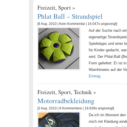
Freizeit
,
Sport
»
Phlat Ball – Strandspiel
[8 Aug. 2010 |
Kein Kommentar
| 16.047x angezeigt]
Auf der Suche nach ein
eigenartige Strandspie
Spieletipps und einer 
für Kinder gedacht, war
wird. Der Phlat-Ball (B
Form geliefert: Er ist 
Warnhinweis auf der Ve
Eintrag
Freizeit
,
Sport
,
Technik
»
Motorradbekleidung
[2 Aug. 2010 |
9 Kommentare
| 18.839x angezeigt]
Da ich im Moment den U
mich mit Kleidung einde