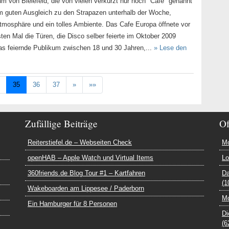
um von Bielefeld, die von vielen verkürzt nur noch "Cafe" genannt
em guten Ausgleich zu den Strapazen unterhalb der Woche,
mosphäre und ein tolles Ambiente. Das Cafe Europa öffnete vor
ten Mal die Türen, die Disco selber feierte im Oktober 2009
as feiernde Publikum zwischen 18 und 30 Jahren,...
» Lese den
35
36
37
»
»»
Zufällige Beiträge
Of
Reiterstiefel.de – Webseiten Check
Mo
openHAB – Apple Watch und Virtual Items
Lo
360friends.de Blog Tour #1 – Kartfahren
Da
(1
Wakeboarden am Lippesee / Paderborn
Mo
Ein Hamburger für 8 Personen
Di
(6