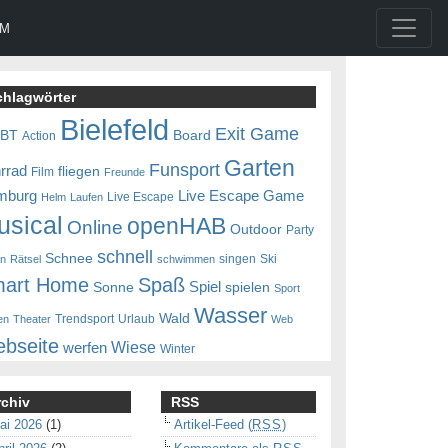
UM
chlagwörter
Bielefeld
Exit Game
0BT
Board
Action
Garten
Funsport
rrad
fliegen
Film
Freunde
mburg
Live Escape Game
Live Escape
Helm
Laufen
usical
openHAB
Online
Outdoor
Party
schnell
Schnee
singen
Ski
en
Rätsel
schwimmen
art Home
Spaß
Spiel
Sonne
spielen
Sport
Wasser
Wald
Trendsport
Urlaub
en
Theater
Web
bseite
Wiese
werfen
Winter
rchiv
RSS
ai 2026
(1)
Artikel-Feed (
RSS
)