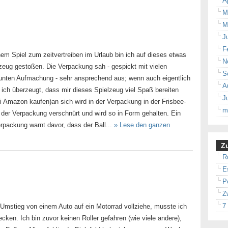
A
M
M
J
F
em Spiel zum zeitvertreiben im Urlaub bin ich auf dieses etwas
N
lzeug gestoßen. Die Verpackung sah - gespickt mit vielen
S
bunten Aufmachung - sehr ansprechend aus; wenn auch eigentlich
A
 ich überzeugt, dass mir dieses Spielzeug viel Spaß bereiten
J
ei Amazon kaufen)an sich wird in der Verpackung in der Frisbee-
m
in der Verpackung verschnürt und wird so in Form gehalten. Ein
rpackung warnt davor, dass der Ball...
» Lese den ganzen
Zu
R
E
P
Z
7
mstieg von einem Auto auf ein Motorrad vollziehe, musste ich
cken. Ich bin zuvor keinen Roller gefahren (wie viele andere),