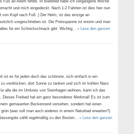
s Fuß an Allem fehlte. In Bielefeld habe ich vergangene Woche
emacht und mich eingedeckt. Nach 1-2 Fahrten ist dies hier nun
t von Kopf nach Fuß :) Der Helm, ist das einzige an
etzlich vorgeschrieben ist. Die Preisspanne ist enorm und man
alles für ein Schnickschnack gibt. Wichtig...
» Lese den ganzen
t ist es für jeden doch das schönste, sich einfach in ein
 zu verdrücken, dort Sonne zu tanken und sich im kühlen Nass
Für alle die im Umkreis von Steinhagen wohnen, kann ich das
. Dieses Freibad hat ein ganz besonderes Merkmal! Es ist zum
 einem gemauerten Beckenrand versehen, sondern hat einen
 grün (was soll man auch anderes in einem Naturbad erwarten?)
Wassergüte zählt regelmäßig zu den Besten...
» Lese den ganzen