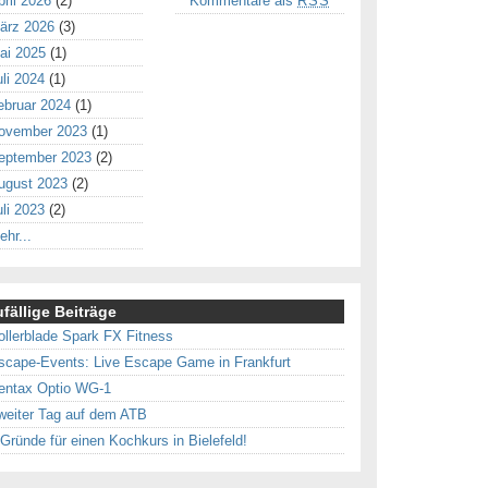
pril 2026
(2)
Kommentare als
RSS
ärz 2026
(3)
ai 2025
(1)
uli 2024
(1)
ebruar 2024
(1)
ovember 2023
(1)
eptember 2023
(2)
ugust 2023
(2)
uli 2023
(2)
ehr...
fällige Beiträge
ollerblade Spark FX Fitness
scape-Events: Live Escape Game in Frankfurt
entax Optio WG-1
weiter Tag auf dem ATB
 Gründe für einen Kochkurs in Bielefeld!