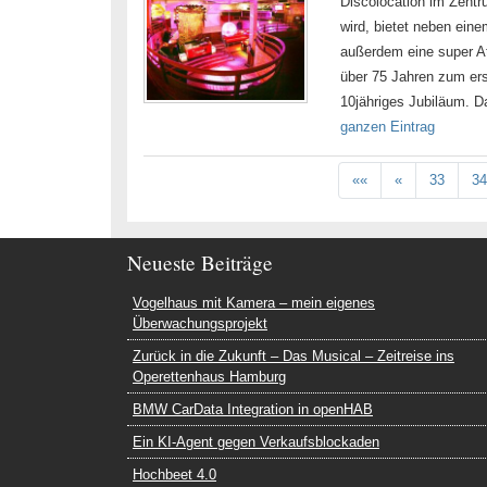
Discolocation im Zentr
wird, bietet neben ein
außerdem eine super At
über 75 Jahren zum ers
10jähriges Jubiläum. D
ganzen Eintrag
««
«
33
34
Neueste Beiträge
Vogelhaus mit Kamera – mein eigenes
Überwachungsprojekt
Zurück in die Zukunft – Das Musical – Zeitreise ins
Operettenhaus Hamburg
BMW CarData Integration in openHAB
Ein KI-Agent gegen Verkaufsblockaden
Hochbeet 4.0