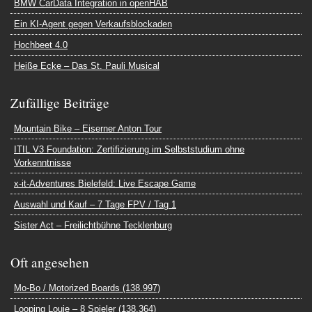
BMW CarData Integration in openHAB
Ein KI-Agent gegen Verkaufsblockaden
Hochbeet 4.0
Heiße Ecke – Das St. Pauli Musical
Zufällige Beiträge
Mountain Bike – Eiserner Anton Tour
ITIL V3 Foundation: Zertifizierung im Selbststudium ohne
Vorkenntnisse
x-it-Adventures Bielefeld: Live Escape Game
Auswahl und Kauf – 7 Tage FPV / Tag 1
Sister Act – Freilichtbühne Tecklenburg
Oft angesehen
Mo-Bo / Motorized Boards (138.997)
Looping Louie – 8 Spieler (138.364)