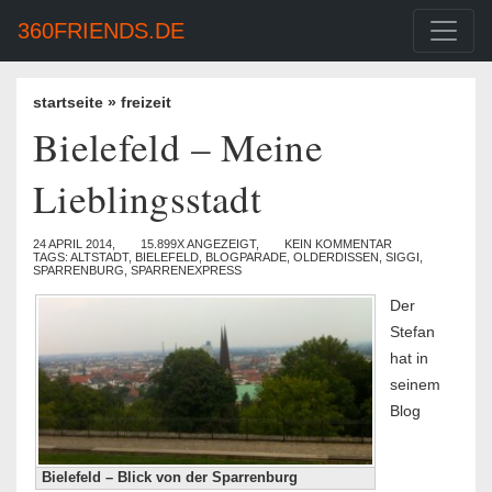
360FRIENDS.DE
startseite
»
freizeit
Bielefeld – Meine
Lieblingsstadt
24 APRIL 2014,
15.899X ANGEZEIGT,
KEIN KOMMENTAR
TAGS:
ALTSTADT
,
BIELEFELD
,
BLOGPARADE
,
OLDERDISSEN
,
SIGGI
,
SPARRENBURG
,
SPARRENEXPRESS
Der
Stefan
hat in
seinem
Blog
Bielefeld – Blick von der Sparrenburg