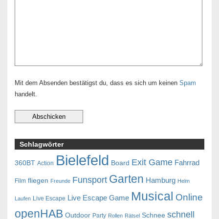
Mit dem Absenden bestätigst du, dass es sich um keinen
Spam
handelt.
Schlagwörter
Bielefeld
Exit Game
Fahrrad
360BT
Board
Action
Garten
Funsport
Hamburg
fliegen
Film
Freunde
Helm
Musical
Online
Live Escape Game
Live Escape
Laufen
openHAB
schnell
Outdoor
Schnee
Party
Rollen
Rätsel