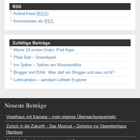
RSS
Artikel-Feed (
RSS
)
Kommentare als
RSS
Zufällige Beiträge
Meine 18 ersten Gratis iPad Apps
Phlat Ball – Strandspiel
Ice Spiker – Spikes am Mountainbike
Blogger und Ethik: Was darf ein Blogger und was nicht?
Luftmatratze – aerobed Luftbett Explorer
Neueste Beiträge
Vogelhaus mit Kamera – mein eigenes Überwachungsprojekt
Zurück in die Zukunft – Das Musical – Zeitreise ins Operettenhaus
Hamburg