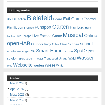
Schlagwörter
Bielefeld
Exit Game
Fahrrad
360BT
Board
Action
Garten
Funsport
Hamburg
fliegen
Film
Freunde
Helm
Musical
Online
Live Escape Game
Live Escape
Laufen
openHAB
schnell
Outdoor
Schnee
Party
Rollen
Rätsel
Smart Home
Spaß
Spiel
Sonne
singen
Ski
schwimmen
Wasser
spielen
Wald
Trendsport
Urlaub
Sport
tanzen
Theater
Webseite
Wiese
werfen
Winter
Web
Archiv
Mai 2026
(1)
April 2026
(2)
März 2026
(3)
Mai 2025
(1)