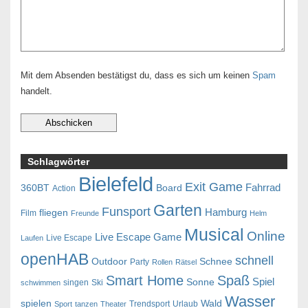
Mit dem Absenden bestätigst du, dass es sich um keinen
Spam
handelt.
Schlagwörter
Bielefeld
Exit Game
Fahrrad
360BT
Board
Action
Garten
Funsport
Hamburg
fliegen
Film
Freunde
Helm
Musical
Online
Live Escape Game
Live Escape
Laufen
openHAB
schnell
Outdoor
Schnee
Party
Rollen
Rätsel
Smart Home
Spaß
Spiel
Sonne
singen
Ski
schwimmen
Wasser
spielen
Wald
Trendsport
Urlaub
Sport
tanzen
Theater