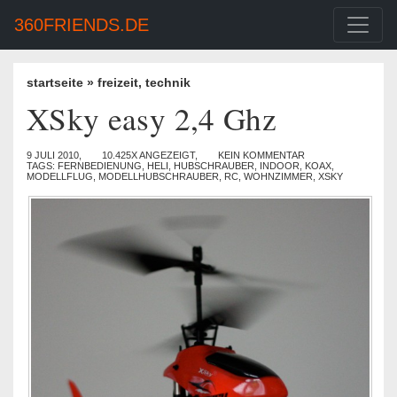
360FRIENDS.DE
startseite
»
freizeit
,
technik
XSky easy 2,4 Ghz
9 JULI 2010,
10.425X ANGEZEIGT,
KEIN KOMMENTAR
TAGS:
FERNBEDIENUNG
,
HELI
,
HUBSCHRAUBER
,
INDOOR
,
KOAX
,
MODELLFLUG
,
MODELLHUBSCHRAUBER
,
RC
,
WOHNZIMMER
,
XSKY