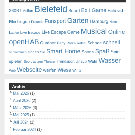
Bielefeld
Exit Game
Fahrrad
360BT
Board
Action
Garten
Funsport
Hamburg
fliegen
Film
Freunde
Helm
Musical
Online
Live Escape Game
Live Escape
Laufen
openHAB
schnell
Outdoor
Schnee
Party
Rollen
Rätsel
Smart Home
Spaß
Spiel
Sonne
singen
Ski
schwimmen
Wasser
spielen
Wald
Trendsport
Urlaub
Sport
tanzen
Theater
Webseite
Wiese
werfen
Winter
Web
Archiv
Mai 2026
(1)
April 2026
(2)
März 2026
(3)
Mai 2025
(1)
Juli 2024
(1)
Februar 2024
(1)