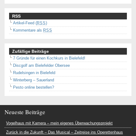
RSS
Artikel-Feed (
RSS
)
Kommentare als
RSS
Zufällige Beiträge
7 Gründe für einen Kochkurs in Bielefeld!
Discgolf am Bielefelder Obersee
Rudelsingen in Bielefeld
Winterberg – Sauerland
Pesto online bestellen?
Neueste Beiträge
Vogelhaus mit Kamera – mein eigenes Überwachungsprojekt
Zurück in die Zukunft – Das Musical – Zeitreise ins Operettenhaus