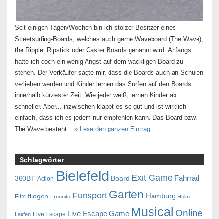
Seit einigen Tagen/Wochen bin ich stolzer Besitzer eines
Streetsurfing-Boards, welches auch gerne Waveboard (The Wave),
the Ripple, Ripstick oder Caster Boards genannt wird. Anfangs
hatte ich doch ein wenig Angst auf dem wackligen Board zu
stehen. Der Verkäufer sagte mir, dass die Boards auch an Schulen
verliehen werden und Kinder lernen das Surfen auf den Boards
innerhalb kürzester Zeit. Wie jeder weiß, lernen Kinder ab
schneller. Aber... inzwischen klappt es so gut und ist wirklich
einfach, dass ich es jedem nur empfehlen kann. Das Board bzw.
The Wave besteht...
» Lese den ganzen Eintrag
Schlagwörter
Bielefeld
Exit Game
Fahrrad
360BT
Board
Action
Garten
Funsport
Hamburg
fliegen
Film
Freunde
Helm
Musical
Online
Live Escape Game
Live Escape
Laufen