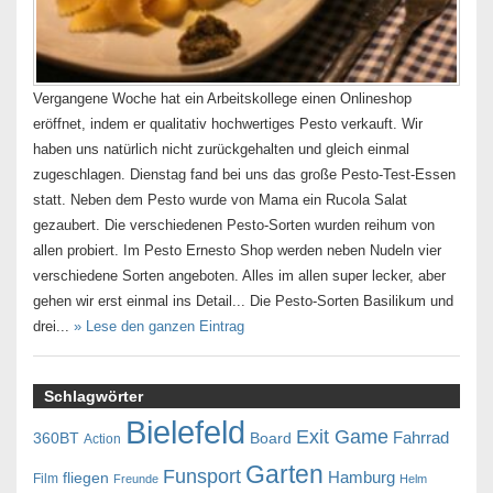
Vergangene Woche hat ein Arbeitskollege einen Onlineshop
eröffnet, indem er qualitativ hochwertiges Pesto verkauft. Wir
haben uns natürlich nicht zurückgehalten und gleich einmal
zugeschlagen. Dienstag fand bei uns das große Pesto-Test-Essen
statt. Neben dem Pesto wurde von Mama ein Rucola Salat
gezaubert. Die verschiedenen Pesto-Sorten wurden reihum von
allen probiert. Im Pesto Ernesto Shop werden neben Nudeln vier
verschiedene Sorten angeboten. Alles im allen super lecker, aber
gehen wir erst einmal ins Detail... Die Pesto-Sorten Basilikum und
drei...
» Lese den ganzen Eintrag
Schlagwörter
Bielefeld
Exit Game
Fahrrad
360BT
Board
Action
Garten
Funsport
Hamburg
fliegen
Film
Freunde
Helm