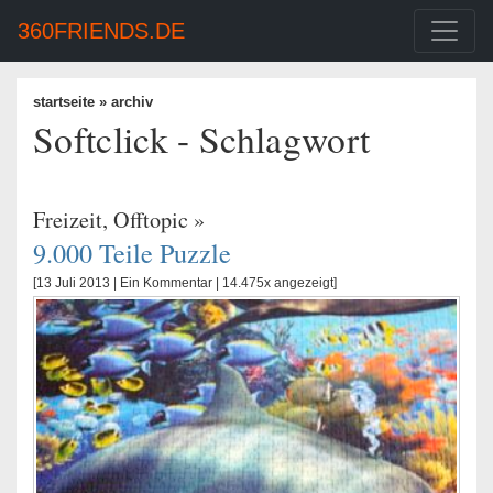
360FRIENDS.DE
startseite
» archiv
Softclick - Schlagwort
Freizeit
,
Offtopic
»
9.000 Teile Puzzle
[13 Juli 2013 |
Ein Kommentar
| 14.475x angezeigt]