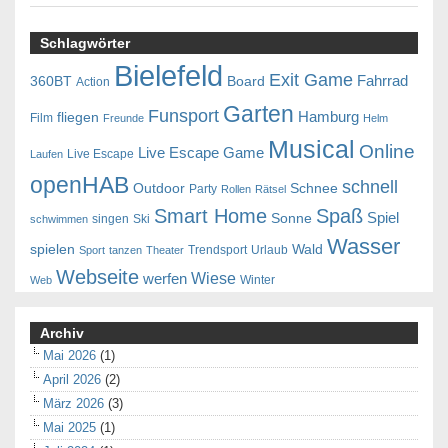
Schlagwörter
Bielefeld
Exit Game
Fahrrad
360BT
Board
Action
Garten
Funsport
Hamburg
fliegen
Film
Freunde
Helm
Musical
Online
Live Escape Game
Live Escape
Laufen
openHAB
schnell
Outdoor
Schnee
Party
Rollen
Rätsel
Smart Home
Spaß
Spiel
Sonne
singen
Ski
schwimmen
Wasser
spielen
Wald
Trendsport
Urlaub
Sport
tanzen
Theater
Webseite
Wiese
werfen
Winter
Web
Archiv
Mai 2026
(1)
April 2026
(2)
März 2026
(3)
Mai 2025
(1)