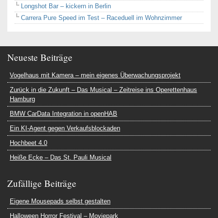
Longshot Bar – kickern in Berlin
Carrera Pure Speed im Test – Raceduell im Wohnzimmer
Neueste Beiträge
Vogelhaus mit Kamera – mein eigenes Überwachungsprojekt
Zurück in die Zukunft – Das Musical – Zeitreise ins Operettenhaus
Hamburg
BMW CarData Integration in openHAB
Ein KI-Agent gegen Verkaufsblockaden
Hochbeet 4.0
Heiße Ecke – Das St. Pauli Musical
Zufällige Beiträge
Eigene Mousepads selbst gestalten
Halloween Horror Festival – Moviepark