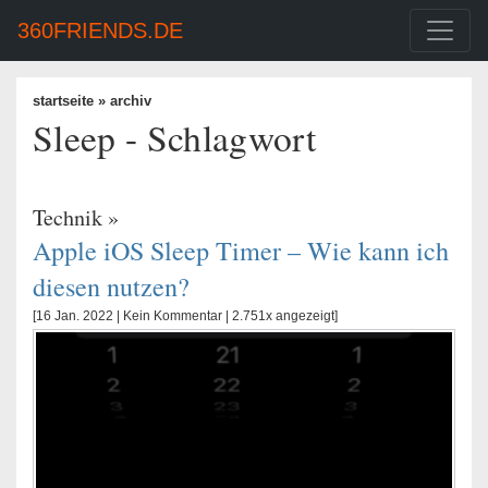
360FRIENDS.DE
startseite
» archiv
Sleep - Schlagwort
Technik
»
Apple iOS Sleep Timer – Wie kann ich
diesen nutzen?
[16 Jan. 2022 |
Kein Kommentar
| 2.751x angezeigt]