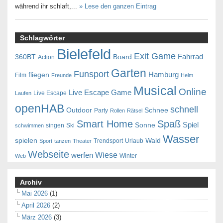
während ihr schlaft,...
» Lese den ganzen Eintrag
Schlagwörter
Bielefeld
Exit Game
Fahrrad
360BT
Board
Action
Garten
Funsport
Hamburg
fliegen
Film
Freunde
Helm
Musical
Online
Live Escape Game
Live Escape
Laufen
openHAB
schnell
Outdoor
Schnee
Party
Rollen
Rätsel
Smart Home
Spaß
Spiel
Sonne
singen
Ski
schwimmen
Wasser
spielen
Wald
Trendsport
Urlaub
Sport
tanzen
Theater
Webseite
Wiese
werfen
Winter
Web
Archiv
Mai 2026
(1)
April 2026
(2)
März 2026
(3)