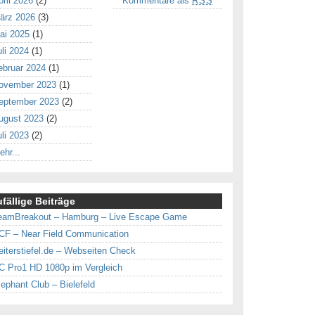
pril 2026
(2)
Kommentare als
RSS
ärz 2026
(3)
ai 2025
(1)
uli 2024
(1)
ebruar 2024
(1)
ovember 2023
(1)
eptember 2023
(2)
ugust 2023
(2)
uli 2023
(2)
ehr...
fällige Beiträge
eamBreakout – Hamburg – Live Escape Game
CF – Near Field Communication
eiterstiefel.de – Webseiten Check
C Pro1 HD 1080p im Vergleich
lephant Club – Bielefeld