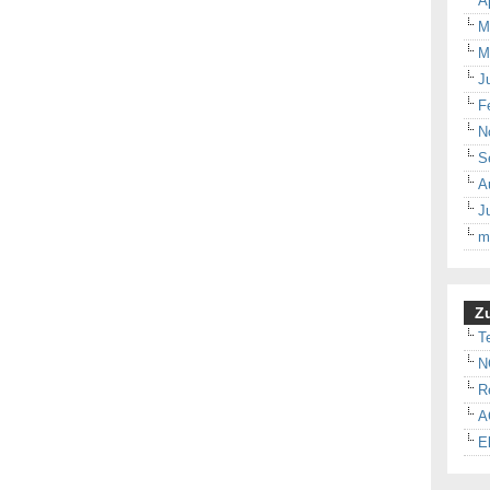
A
M
M
J
F
N
S
A
J
m
Zu
T
N
R
A
E