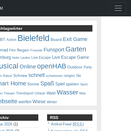
UM
chlagwörter
Bielefeld
Exit Game
0BT
Board
Action
Garten
Funsport
rrad
fliegen
Film
Freunde
mburg
Live Escape Game
Live Escape
Helm
Laufen
usical
openHAB
Online
Outdoor
Party
schnell
Schnee
singen
Ski
en
Rätsel
schwimmen
art Home
Spaß
Spiel
Sonne
spielen
Sport
Wasser
Wald
Trendsport
Urlaub
en
Theater
Web
bseite
Wiese
werfen
Winter
rchiv
RSS
ai 2026
(1)
Artikel-Feed (
RSS
)