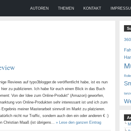
AUTOREN
THEMEN
KONTAKT
IMPRESS
S
36
Fah
Ha
M
eview
Roll
ige Reviews auf typo3blogger.de veröffentlicht habe, ist es nun
Sm
e hier zu publizieren. Ich habe für euch einen Blick in das Buch
tanz
ment: Von der Idee zum Online-Produkt" (Amazon) geworfen,
We
marktung von Online-Produkten sehr interessant ist und ich zum
Ergebnis meiner Masterarbeit sinnvoll im Markt zu platzieren.
atürlich nicht nur Traffic, sondern auch den ein oder anderen € :)
A
 Christian Maaß (ist übrigens...
» Lese den ganzen Eintrag
M