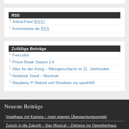
RSS
Artikel-Feed (
RSS
)
Kommentare als
RSS
Zufällige Beiträge
Frescobol
Prison Break Season 1-4
Alles für den König – Wikingerschlacht im 21. Jahrhundert
Notebook Stand – Macbook
Raspberry Pi Reboot und Shutdown via openHAB
Neueste Beiträge
Vogelhaus mit Kamera – mein eigenes Überwachungsprojekt
Zurück in die Zukunft – Das Musical – Zeitreise ins Operettenhaus