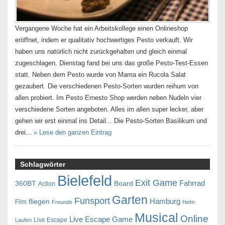
Vergangene Woche hat ein Arbeitskollege einen Onlineshop
eröffnet, indem er qualitativ hochwertiges Pesto verkauft. Wir
haben uns natürlich nicht zurückgehalten und gleich einmal
zugeschlagen. Dienstag fand bei uns das große Pesto-Test-Essen
statt. Neben dem Pesto wurde von Mama ein Rucola Salat
gezaubert. Die verschiedenen Pesto-Sorten wurden reihum von
allen probiert. Im Pesto Ernesto Shop werden neben Nudeln vier
verschiedene Sorten angeboten. Alles im allen super lecker, aber
gehen wir erst einmal ins Detail... Die Pesto-Sorten Basilikum und
drei...
» Lese den ganzen Eintrag
Schlagwörter
Bielefeld
Exit Game
Fahrrad
360BT
Board
Action
Garten
Funsport
Hamburg
fliegen
Film
Freunde
Helm
Musical
Online
Live Escape Game
Live Escape
Laufen