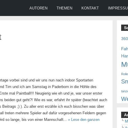
AUTOREN
THEMEN
KONTAKT
IMPRESS
S
t
36
Fah
Ha
M
Roll
age vorbei sind und wir uns nun nach indoor Sportarten
Sm
d Tim und ich am Samstag in Paderborn in die Höhle des
tanz
ste mal Paintball!!! Neugierig wie eh und je, war unser erster
We
s beiden gut geht?! Wie es war, erfahrt ihr später (beachtet auch
Beitrags ;) ). Zu aller erst erzähle ich euch bisschen was über
all treten mehrere Spieler auf dafür vorgesehenen Feldern gegen
A
ird so lange, bis von einer Mannschaft...
» Lese den ganzen
M