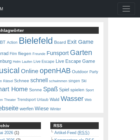
UM
chlagwörter
Bielefeld
Exit Game
0BT
Board
Action
Garten
Funsport
rrad
fliegen
Film
Freunde
mburg
Live Escape Game
Live Escape
Helm
Laufen
usical
openHAB
Online
Outdoor
Party
schnell
Schnee
singen
Ski
en
Rätsel
schwimmen
art Home
Spaß
Spiel
Sonne
spielen
Sport
Wasser
Wald
Trendsport
Urlaub
en
Theater
Web
bseite
Wiese
werfen
Winter
rchiv
RSS
ai 2026
(1)
Artikel-Feed (
RSS
)