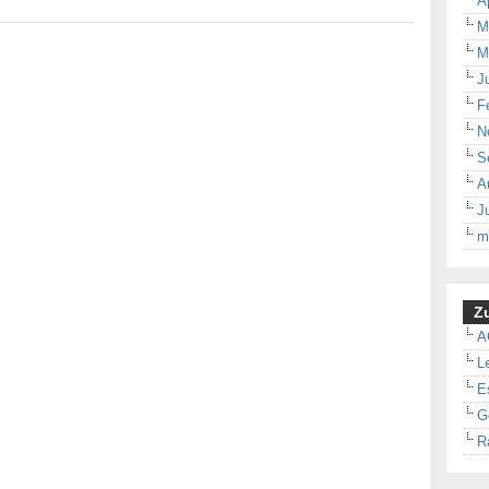
A
M
M
J
F
N
S
A
J
m
Zu
A
L
E
G
R