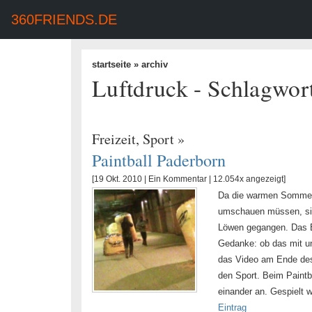
360FRIENDS.DE
startseite
» archiv
Luftdruck - Schlagwor
Freizeit
,
Sport
»
Paintball Paderborn
[19 Okt. 2010 |
Ein Kommentar
| 12.054x angezeigt]
Da die warmen Sommert
umschauen müssen, sin
Löwen gegangen. Das Er
Gedanke: ob das mit un
das Video am Ende des 
den Sport. Beim Paintb
einander an. Gespielt w
Eintrag