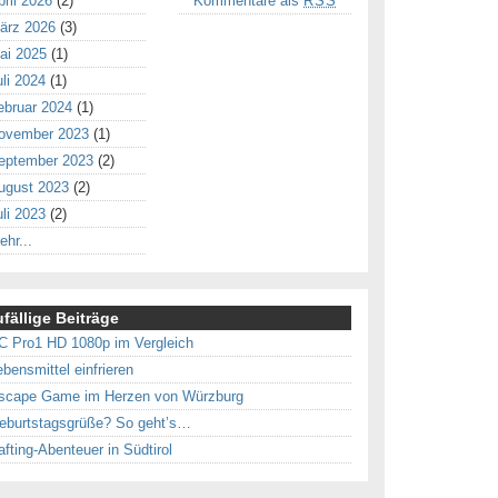
pril 2026
(2)
Kommentare als
RSS
ärz 2026
(3)
ai 2025
(1)
uli 2024
(1)
ebruar 2024
(1)
ovember 2023
(1)
eptember 2023
(2)
ugust 2023
(2)
uli 2023
(2)
ehr...
fällige Beiträge
C Pro1 HD 1080p im Vergleich
ebensmittel einfrieren
scape Game im Herzen von Würzburg
eburtstagsgrüße? So geht’s…
afting-Abenteuer in Südtirol