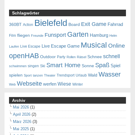
Schlagwörter
Bielefeld
Exit Game
Fahrrad
360BT
Board
Action
Garten
Funsport
Hamburg
fliegen
Film
Freunde
Helm
Musical
Online
Live Escape Game
Live Escape
Laufen
openHAB
schnell
Outdoor
Schnee
Party
Rollen
Rätsel
Smart Home
Spaß
Spiel
Sonne
singen
Ski
schwimmen
Wasser
spielen
Wald
Trendsport
Urlaub
Sport
tanzen
Theater
Webseite
Wiese
werfen
Winter
Web
Archiv
Mai 2026
(1)
April 2026
(2)
März 2026
(3)
Mai 2025
(1)