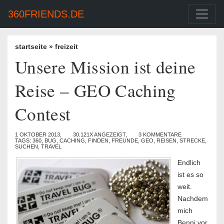
360FRIENDS.DE
startseite
»
freizeit
Unsere Mission ist deine
Reise – GEO Caching
Contest
1 OKTOBER 2013,
30.121X ANGEZEIGT,
3 KOMMENTARE
TAGS:
360
,
BUG
,
CACHING
,
FINDEN
,
FREUNDE
,
GEO
,
REISEN
,
STRECKE
,
SUCHEN
,
TRAVEL
Endlich
ist es so
weit.
Nachdem
mich
Benni vor