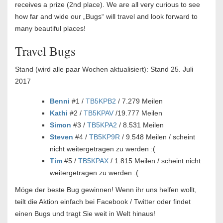
receives a prize (2nd place). We are all very curious to see
how far and wide our „Bugs“ will travel and look forward to
many beautiful places!
Travel Bugs
Stand (wird alle paar Wochen aktualisiert): Stand 25. Juli
2017
Benni
#1 /
TB5KPB2
/ 7.279 Meilen
Kathi
#2 /
TB5KPAV
/19.777 Meilen
Simon
#3 /
TB5KPA2
/ 8.531 Meilen
Steven
#4 /
TB5KP9R
/ 9.548 Meilen / scheint
nicht weitergetragen zu werden :(
Tim
#5 /
TB5KPAX
/ 1.815 Meilen / scheint nicht
weitergetragen zu werden :(
Möge der beste Bug gewinnen! Wenn ihr uns helfen wollt,
teilt die Aktion einfach bei Facebook / Twitter oder findet
einen Bugs und tragt Sie weit in Welt hinaus!