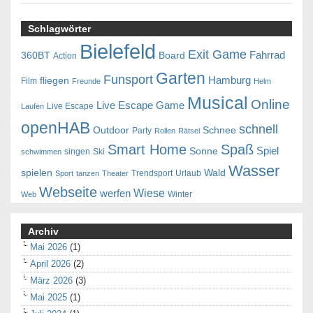
Schlagwörter
Bielefeld
Exit Game
Fahrrad
360BT
Board
Action
Garten
Funsport
Hamburg
fliegen
Film
Freunde
Helm
Musical
Online
Live Escape Game
Live Escape
Laufen
openHAB
schnell
Outdoor
Schnee
Party
Rollen
Rätsel
Smart Home
Spaß
Spiel
Sonne
singen
Ski
schwimmen
Wasser
spielen
Wald
Trendsport
Urlaub
Sport
tanzen
Theater
Webseite
Wiese
werfen
Winter
Web
Archiv
Mai 2026
(1)
April 2026
(2)
März 2026
(3)
Mai 2025
(1)