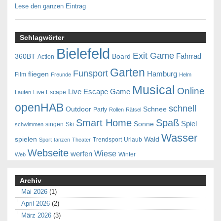
Lese den ganzen Eintrag
Schlagwörter
Bielefeld
Exit Game
Fahrrad
360BT
Board
Action
Garten
Funsport
Hamburg
fliegen
Film
Freunde
Helm
Musical
Online
Live Escape Game
Live Escape
Laufen
openHAB
schnell
Outdoor
Schnee
Party
Rollen
Rätsel
Smart Home
Spaß
Spiel
Sonne
singen
Ski
schwimmen
Wasser
spielen
Wald
Trendsport
Urlaub
Sport
tanzen
Theater
Webseite
Wiese
werfen
Winter
Web
Archiv
Mai 2026
(1)
April 2026
(2)
März 2026
(3)