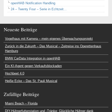
openHAB Notification Handling
24 – Twenty Four – Serie in Echtzeit…
Neueste Beiträge
Vogelhaus mit Kamera – mein eigenes Überwachungsprojekt
Zurück in die Zukunft – Das Musical – Zeitreise ins Operettenhaus
Hamburg
BMW CarData Integration in openHAB
Ein KI-Agent gegen Verkaufsblockaden
Hochbeet 4.0
Heiße Ecke – Das St. Pauli Musical
Zufällige Beiträge
Miami Beach – Florida
DIY-Hühnerfutterstation und -Tränke: Glückliche Hühner dank