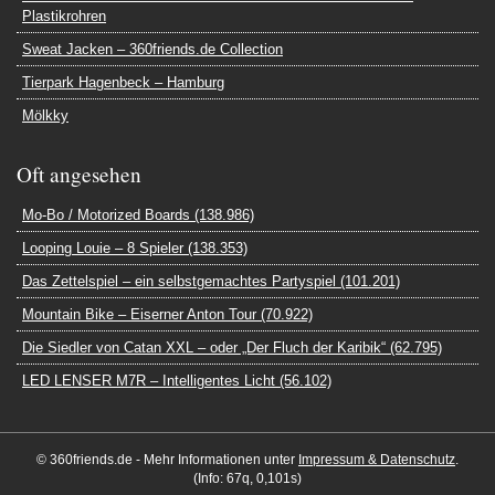
Plastikrohren
Sweat Jacken – 360friends.de Collection
Tierpark Hagenbeck – Hamburg
Mölkky
Oft angesehen
Mo-Bo / Motorized Boards (138.986)
Looping Louie – 8 Spieler (138.353)
Das Zettelspiel – ein selbstgemachtes Partyspiel (101.201)
Mountain Bike – Eiserner Anton Tour (70.922)
Die Siedler von Catan XXL – oder „Der Fluch der Karibik“ (62.795)
LED LENSER M7R – Intelligentes Licht (56.102)
© 360friends.de - Mehr Informationen unter
Impressum & Datenschutz
.
(Info: 67q, 0,101s)