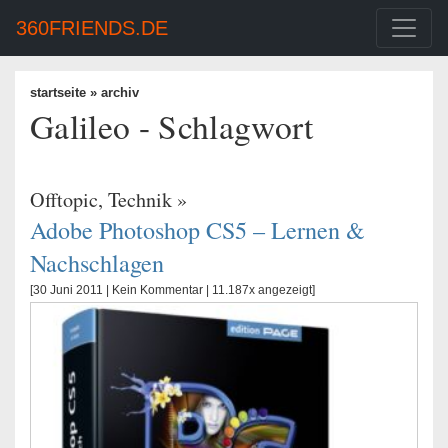
360FRIENDS.DE
startseite
» archiv
Galileo - Schlagwort
Offtopic
,
Technik
»
Adobe Photoshop CS5 – Lernen &
Nachschlagen
[30 Juni 2011 |
Kein Kommentar
| 11.187x angezeigt]