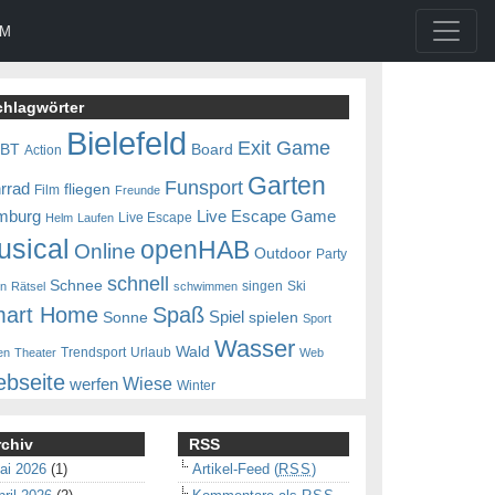
UM
chlagwörter
Bielefeld
Exit Game
0BT
Board
Action
Garten
Funsport
rrad
fliegen
Film
Freunde
mburg
Live Escape Game
Live Escape
Helm
Laufen
usical
openHAB
Online
Outdoor
Party
schnell
Schnee
singen
Ski
en
Rätsel
schwimmen
art Home
Spaß
Spiel
Sonne
spielen
Sport
Wasser
Wald
Trendsport
Urlaub
en
Theater
Web
bseite
Wiese
werfen
Winter
rchiv
RSS
ai 2026
(1)
Artikel-Feed (
RSS
)