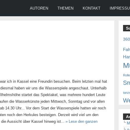
AUTOREN
THEMEN
KONTAKT
IMPRESS
S
36
Fah
Ha
M
Roll
ar ich in Kassel eine Freundin besuchen. Beim letzten mal hat
Sm
r diesmal haben wir uns die Wasserspiele angeschaut. Unterhalb
tanz
ilhelmshöhe startet das Spektakel, was mehrere hundert Leute
We
 laufen die Wasserkünste jeden Mittwoch, Sonntag und vor allen
ab 14.30 Uhr... Vor dem Start der Wasserspiele hatten wir noch
nten noch den Herkules besteigen. Derzeit wird viel um den
A
 die Aussicht über Kassel hinweg ist...
» Lese den ganzen
M