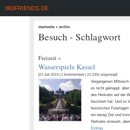
360FRIENDS.DE
startseite
» archiv
Besuch - Schlagwort
Freizeit
»
Wasserspiele Kassel
[23 Juli 2010 |
2 Kommentare
| 22.235x angezeigt]
Vergangenen Mittwoch w
es nicht geklappt, abe
des Herkules auf der W
fasziniert hat. Und so
hessischen Feiertagen 
ein wenig Zeit und kon
Herkules erneuert, aber
Eintrag