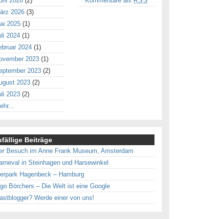
pril 2026
(2)
Kommentare als
RSS
ärz 2026
(3)
ai 2025
(1)
uli 2024
(1)
ebruar 2024
(1)
ovember 2023
(1)
eptember 2023
(2)
ugust 2023
(2)
uli 2023
(2)
ehr...
fällige Beiträge
er Besuch im Anne Frank Museum, Amsterdam
arneval in Steinhagen und Harsewinkel
ierpark Hagenbeck – Hamburg
ngo Börchers – Die Welt ist eine Google
astblogger? Werde einer von uns!