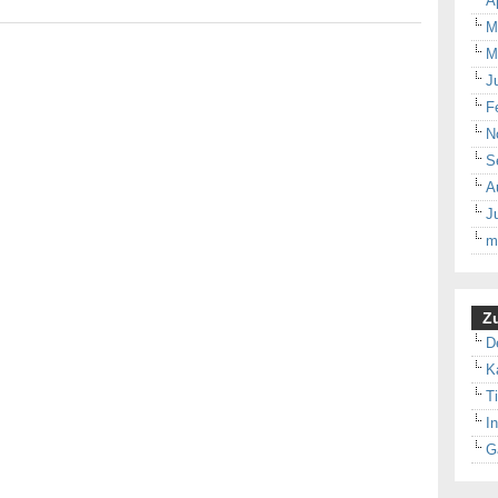
A
M
M
J
F
N
S
A
J
m
Zu
D
K
T
I
G