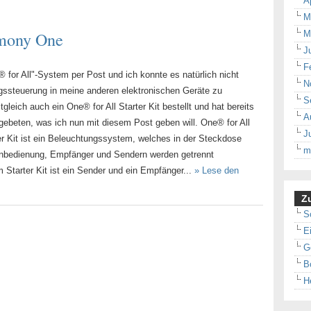
A
M
rmony One
M
J
F
for All"-System per Post und ich konnte es natürlich nicht
N
gssteuerung in meine anderen elektronischen Geräte zu
S
itgleich auch ein One® for All Starter Kit bestellt und hat bereits
A
ebeten, was ich nun mit diesem Post geben will. One® for All
J
er Kit ist ein Beleuchtungssystem, welches in der Steckdose
m
ernbedienung, Empfänger und Sendern werden getrennt
 Starter Kit ist ein Sender und ein Empfänger...
» Lese den
Zu
S
E
G
B
H