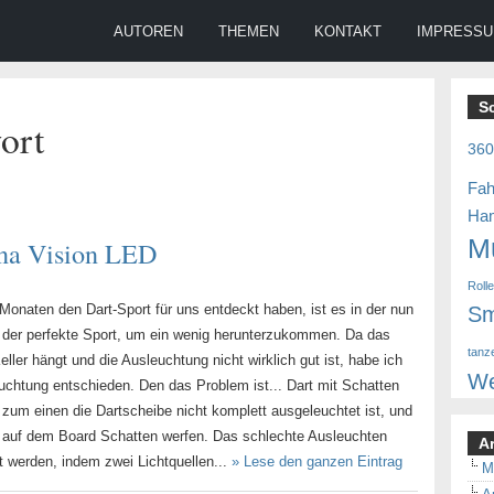
AUTOREN
THEMEN
KONTAKT
IMPRESS
S
ort
36
Fah
Ha
M
ona Vision LED
Roll
Monaten den Dart-Sport für uns entdeckt haben, ist es in der nun
Sm
der perfekte Sport, um ein wenig herunterzukommen. Da das
tanz
eller hängt und die Ausleuchtung nicht wirklich gut ist, habe ich
We
euchtung entschieden. Den das Problem ist... Dart mit Schatten
s zum einen die Dartscheibe nicht komplett ausgeleuchtet ist, und
e auf dem Board Schatten werfen. Das schlechte Ausleuchten
A
t werden, indem zwei Lichtquellen...
» Lese den ganzen Eintrag
M