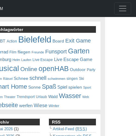
UM
chlagwörter
Bielefeld
Exit Game
0BT
Board
Action
Garten
Funsport
rrad
fliegen
Film
Freunde
mburg
Live Escape Game
Live Escape
Helm
Laufen
usical
openHAB
Online
Outdoor
Party
schnell
Schnee
singen
Ski
en
Rätsel
schwimmen
art Home
Spaß
Spiel
Sonne
spielen
Sport
Wasser
Wald
Trendsport
Urlaub
en
Theater
Web
bseite
Wiese
werfen
Winter
rchiv
RSS
ai 2026
(1)
Artikel-Feed (
RSS
)