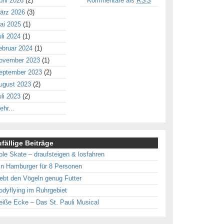
pril 2026
(2)
Kommentare als
RSS
ärz 2026
(3)
ai 2025
(1)
uli 2024
(1)
ebruar 2024
(1)
ovember 2023
(1)
eptember 2023
(2)
ugust 2023
(2)
uli 2023
(2)
ehr...
fällige Beiträge
ole Skate – draufsteigen & losfahren
in Hamburger für 8 Personen
ebt den Vögeln genug Futter
odyflying im Ruhrgebiet
eiße Ecke – Das St. Pauli Musical