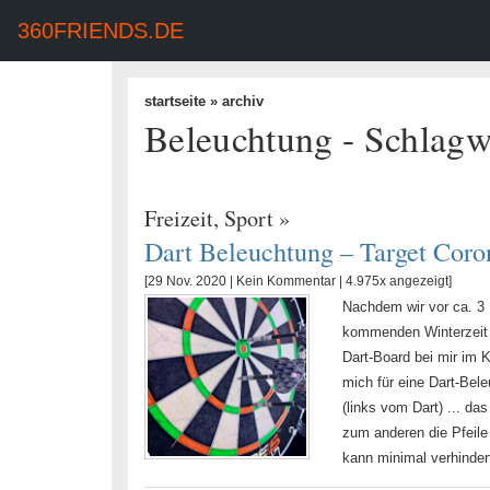
360FRIENDS.DE
startseite
» archiv
Beleuchtung - Schlagw
Freizeit
,
Sport
»
Dart Beleuchtung – Target Cor
[29 Nov. 2020 |
Kein Kommentar
| 4.975x angezeigt]
Nachdem wir vor ca. 3 
kommenden Winterzeit 
Dart-Board bei mir im K
mich für eine Dart-Bel
(links vom Dart) ... da
zum anderen die Pfeil
kann minimal verhinder