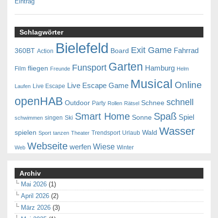
Eintrag
Schlagwörter
Bielefeld
Exit Game
Fahrrad
360BT
Board
Action
Garten
Funsport
Hamburg
fliegen
Film
Freunde
Helm
Musical
Online
Live Escape Game
Live Escape
Laufen
openHAB
schnell
Outdoor
Schnee
Party
Rollen
Rätsel
Smart Home
Spaß
Spiel
Sonne
singen
Ski
schwimmen
Wasser
spielen
Wald
Trendsport
Urlaub
Sport
tanzen
Theater
Webseite
Wiese
werfen
Winter
Web
Archiv
Mai 2026
(1)
April 2026
(2)
März 2026
(3)