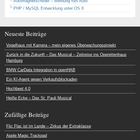
Automagnetschilder – Werbung fürs Auto
PHP / MySQL Entwicklung unter OS X
Neueste Beiträge
Vogelhaus mit Kamera – mein eigenes Überwachungsprojekt
Zurück in die Zukunft – Das Musical – Zeitreise ins Operettenhaus
Hamburg
BMW CarData Integration in openHAB
Ein KI-Agent gegen Verkaufsblockaden
Hochbeet 4.0
Heiße Ecke – Das St. Pauli Musical
Zufällige Beiträge
Flic Flac ist im Lande – Zirkus der Extraklasse
Apple Magic Trackpad