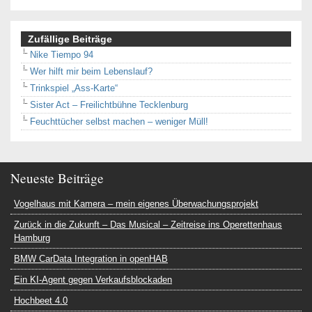
Zufällige Beiträge
Nike Tiempo 94
Wer hilft mir beim Lebenslauf?
Trinkspiel „Ass-Karte“
Sister Act – Freilichtbühne Tecklenburg
Feuchttücher selbst machen – weniger Müll!
Neueste Beiträge
Vogelhaus mit Kamera – mein eigenes Überwachungsprojekt
Zurück in die Zukunft – Das Musical – Zeitreise ins Operettenhaus
Hamburg
BMW CarData Integration in openHAB
Ein KI-Agent gegen Verkaufsblockaden
Hochbeet 4.0