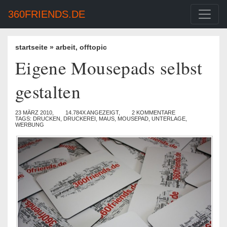
360FRIENDS.DE
startseite
»
arbeit
,
offtopic
Eigene Mousepads selbst
gestalten
23 MÄRZ 2010,
14.784X ANGEZEIGT,
2 KOMMENTARE
TAGS:
DRUCKEN
,
DRUCKEREI
,
MAUS
,
MOUSEPAD
,
UNTERLAGE
,
WERBUNG