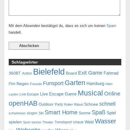
Mit dem Absenden bestätigst du, dass es sich um keinen
Spam
handelt.
Schlagwörter
Bielefeld
Exit Game
Fahrrad
360BT
Board
Action
Garten
Funsport
Hamburg
fliegen
Film
Freunde
Helm
Musical
Online
Live Escape Game
Live Escape
Laufen
openHAB
schnell
Outdoor
Schnee
Party
Rollen
Rätsel
Smart Home
Spaß
Spiel
Sonne
singen
Ski
schwimmen
Wasser
spielen
Wald
Trendsport
Urlaub
Sport
tanzen
Theater