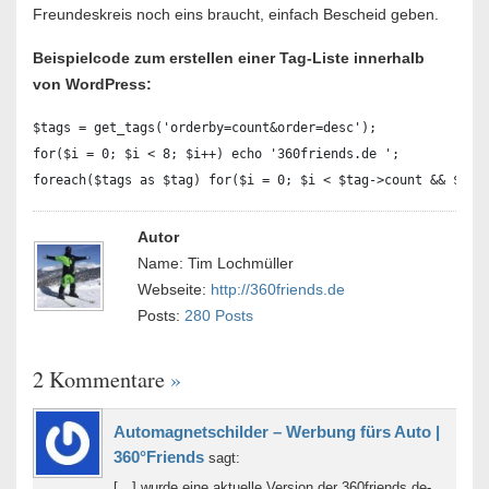
Freundeskreis noch eins braucht, einfach Bescheid geben.
Beispielcode zum erstellen einer Tag-Liste innerhalb
von WordPress:
$tags = get_tags('orderby=count&order=desc');

for($i = 0; $i < 8; $i++) echo '360friends.de ';

Autor
Name: Tim Lochmüller
Webseite:
http://360friends.de
Posts:
280 Posts
2 Kommentare
»
Automagnetschilder – Werbung fürs Auto |
360°Friends
sagt:
[…] wurde eine aktuelle Version der 360friends.de-