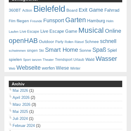
Bielefeld
Exit Game
Fahrrad
360BT
Board
Action
Garten
Funsport
Hamburg
fliegen
Film
Freunde
Helm
Musical
Online
Live Escape Game
Live Escape
Laufen
openHAB
schnell
Outdoor
Schnee
Party
Rollen
Rätsel
Smart Home
Spaß
Spiel
Sonne
singen
Ski
schwimmen
Wasser
spielen
Wald
Trendsport
Urlaub
Sport
tanzen
Theater
Webseite
Wiese
werfen
Winter
Web
Archiv
Mai 2026
(1)
April 2026
(2)
März 2026
(3)
Mai 2025
(1)
Juli 2024
(1)
Februar 2024
(1)