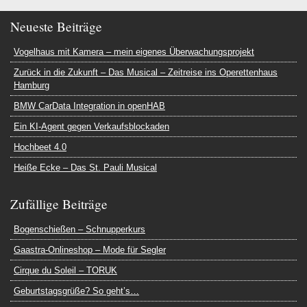
Neueste Beiträge
Vogelhaus mit Kamera – mein eigenes Überwachungsprojekt
Zurück in die Zukunft – Das Musical – Zeitreise ins Operettenhaus
Hamburg
BMW CarData Integration in openHAB
Ein KI-Agent gegen Verkaufsblockaden
Hochbeet 4.0
Heiße Ecke – Das St. Pauli Musical
Zufällige Beiträge
Bogenschießen – Schnupperkurs
Gaastra-Onlineshop – Mode für Segler
Cirque du Soleil – TORUK
Geburtstagsgrüße? So geht’s…