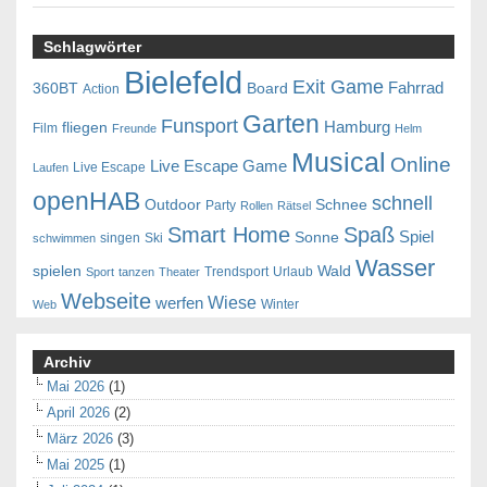
Schlagwörter
Bielefeld
Exit Game
Fahrrad
360BT
Board
Action
Garten
Funsport
Hamburg
fliegen
Film
Freunde
Helm
Musical
Online
Live Escape Game
Live Escape
Laufen
openHAB
schnell
Outdoor
Schnee
Party
Rollen
Rätsel
Smart Home
Spaß
Spiel
Sonne
singen
Ski
schwimmen
Wasser
spielen
Wald
Trendsport
Urlaub
Sport
tanzen
Theater
Webseite
Wiese
werfen
Winter
Web
Archiv
Mai 2026
(1)
April 2026
(2)
März 2026
(3)
Mai 2025
(1)